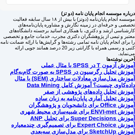
درباره موسسه انجام پایان نامه (دو تز)
موسسه انجام پایان‌نامه (دوتز) با بیش از ۱۸ سال سابقه فعالیت
تخصصی و حرفه‌ای در زمینه نگارش و مشاوره پایان‌نامه‌های
کارشناسی ارشد و دکتری، با همکاری اساتید برجسته دانشگاه‌های
معتبر و تیمی از پژوهشگران دکتری مجرب، خدمات جامع و تخصصی
را برای انجام پایان نامه تمامی رشته‌ها و گرایش‌ها با اراِئه ضمانت نامه
کتبی و رسمی همراه با گارانتی زیر 20 درصد همانند جویی ارائه
می‌نماید.
آخرین نوشته‌ها
آموزش آزمون T در SPSS با مثال عملی
آموزش تحلیل رگرسیون در SPSS به صورت گام‌به‌گام
آموزش مدل‌سازی معادلات ساختاری (SEM) با مثال
داده‌کاوی چیست؟ آموزش کامل Data Mining
آموزش تحلیل داده‌های پژوهشی از صفر
آموزش تحلیل آماری پایان‌نامه به زبان ساده
آموزش Office برای دانشجویان و پژوهشگران
آموزش ENVI-met برای شبیه‌سازی محیط شهری
آموزش Super Decisions برای تحلیل ANP
آموزش Expert Choice برای تصمیم‌گیری چندمعیاره
آموزش SketchUp برای مدل‌سازی سه‌بعدی