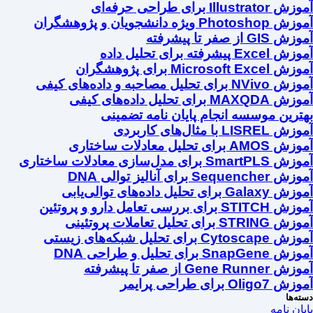
آموزش Illustrator برای طراحی حرفه‌ای
آموزش Photoshop ویژه دانشجویان و پژوهشگران
آموزش GIS از صفر تا پیشرفته
آموزش Excel پیشرفته برای تحلیل داده
آموزش Microsoft Excel برای پژوهشگران
آموزش NVivo برای تحلیل مصاحبه و داده‌های کیفی
آموزش MAXQDA برای تحلیل داده‌های کیفی
بهترین موسسه انجام پایان نامه تضمینی
آموزش LISREL با مثال‌های کاربردی
آموزش AMOS برای تحلیل معادلات ساختاری
آموزش SmartPLS برای مدل‌سازی معادلات ساختاری
آموزش Sequencher برای آنالیز توالی DNA
آموزش Galaxy برای تحلیل داده‌های توالی‌یابی
آموزش STITCH برای بررسی تعامل دارو و پروتئین
آموزش STRING برای تحلیل تعاملات پروتئینی
آموزش Cytoscape برای تحلیل شبکه‌های زیستی
آموزش SnapGene برای تحلیل و طراحی DNA
آموزش Gene Runner از صفر تا پیشرفته
آموزش Oligo7 برای طراحی پرایمر
دسته‌ها
پایان نامه