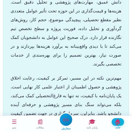
دانش عمیق، مهارت‌های پژوهشی و تحلیل دقیق است.
هزینه‌ها و قیمت‌گذاری در این حوزه تحت تأثیر عوامل متعددی
نظیر مقطع تحصیلی، پیچیدگی موضوع، حجم کار، روش‌های
گردآوری و تحلیل داده، فوریت پروژه و سطح تخصص تیم
نگارنده قرار دارد. درک صحیح این عوامل به دانشجویان کمک
می‌کند تا با دیدی واقع‌بینانه به برآورد هزینه‌ها بپردازند و در
صورت نیاز، بهترین تصمیم را برای بهره‌مندی از خدمات
تخصصی بگیرند.
مهم‌ترین نکته در این مسیر، تمرکز بر کیفیت، رعایت اخلاق
پژوهشی و حصول اطمینان از اعتبار علمی کار نهایی است.
یک پایان‌نامه با کیفیت، نه تنها به فارغ‌التحصیلی کمک می‌کند،
بلکه می‌تواند سنگ بنای مسیر پژوهشی و حرفه‌ای آینده
دانشجو باشد. بنابراین، سرمایه‌گذاری در جهت تضمین کیفیت
✏️
☰
📰
🎓
🏠
پایان‌نامه، یک تصمیم هوشمندانه و بلندمدت محسوب
خانه
پایان نامه
مقالات
منو
سفارش
می‌شود.