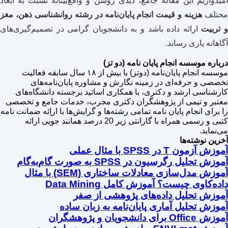
امیدواریم این مقاله جامع، دیدی روشن و واقع‌بینانه نسبت به ابعاد
ختلف
هزینه و قیمت انجام پایان‌نامه در رشته روانشناسی ذهن، مغز
 تربیت
ارائه داده باشد و به دانشجویان گرامی در تصمیم‌گیری‌های
آگاهانه یاری رساند.
درباره موسسه انجام پایان نامه (دو تز)
موسسه انجام پایان‌نامه (دوتز) با بیش از ۱۸ سال سابقه فعالیت
تخصصی و حرفه‌ای در زمینه نگارش و مشاوره پایان‌نامه‌های
کارشناسی ارشد و دکتری، با همکاری اساتید برجسته دانشگاه‌های
معتبر و تیمی از پژوهشگران دکتری مجرب، خدمات جامع و تخصصی
را برای انجام پایان نامه تمامی رشته‌ها و گرایش‌ها با اراِئه ضمانت نامه
کتبی و رسمی همراه با گارانتی زیر 20 درصد همانند جویی ارائه
می‌نماید.
آخرین نوشته‌ها
آموزش آزمون T در SPSS با مثال عملی
آموزش تحلیل رگرسیون در SPSS به صورت گام‌به‌گام
آموزش مدل‌سازی معادلات ساختاری (SEM) با مثال
داده‌کاوی چیست؟ آموزش کامل Data Mining
آموزش تحلیل داده‌های پژوهشی از صفر
آموزش تحلیل آماری پایان‌نامه به زبان ساده
آموزش Office برای دانشجویان و پژوهشگران