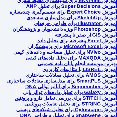
آموزش ENVI-met برای شبیه‌سازی محیط شهری
آموزش Super Decisions برای تحلیل ANP
آموزش Expert Choice برای تصمیم‌گیری چندمعیاره
آموزش SketchUp برای مدل‌سازی سه‌بعدی
آموزش Illustrator برای طراحی حرفه‌ای
آموزش Photoshop ویژه دانشجویان و پژوهشگران
آموزش GIS از صفر تا پیشرفته
آموزش Excel پیشرفته برای تحلیل داده
آموزش Microsoft Excel برای پژوهشگران
آموزش NVivo برای تحلیل مصاحبه و داده‌های کیفی
آموزش MAXQDA برای تحلیل داده‌های کیفی
بهترین موسسه انجام پایان نامه تضمینی
آموزش LISREL با مثال‌های کاربردی
آموزش AMOS برای تحلیل معادلات ساختاری
آموزش SmartPLS برای مدل‌سازی معادلات ساختاری
آموزش Sequencher برای آنالیز توالی DNA
آموزش Galaxy برای تحلیل داده‌های توالی‌یابی
آموزش STITCH برای بررسی تعامل دارو و پروتئین
آموزش STRING برای تحلیل تعاملات پروتئینی
آموزش Cytoscape برای تحلیل شبکه‌های زیستی
آموزش SnapGene برای تحلیل و طراحی DNA