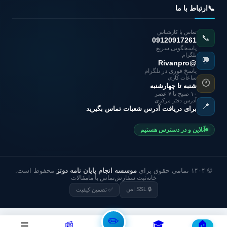
📞
ارتباط با ما
تماس با کارشناس
📞
09120917261
پاسخگویی سریع
تلگرام
💬
@Rivanpro
پاسخ فوری در تلگرام
ساعات کاری
🕐
شنبه تا چهارشنبه
۱۰ صبح تا ۷ عصر
آدرس دفتر مرکزی
📍
برای دریافت آدرس شعبات تماس بگیرید
آنلاین و در دسترس هستیم
© ۱۴۰۴ تمامی حقوق برای
موسسه انجام پایان نامه دوتز
محفوظ است.
خانه
ثبت سفارش
تماس با ما
مقالات
🔒 SSL امن
✅ تضمین کیفیت
✏️
🎓
🏠
📰
☰