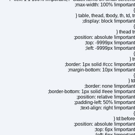
max-width: 100% !important;
}
table, thead, tbody, th, td, tr {
display: block !important;
}
thead tr {
position: absolute !important;
top: -9999px !important;
left: -9999px !important;
}
tr {
border: 1px solid #ccc !important;
margin-bottom: 10px !important;
}
td {
border: none !important;
border-bottom: 1px solid #eee !important;
position: relative !important;
padding-left: 50% !important;
text-align: right !important;
}
td:before {
position: absolute !important;
top: 6px !important;
left: 6px !important;