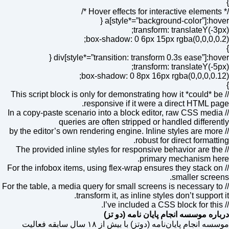
}
/* Hover effects for interactive elements */
a[style*=”background-color”]:hover {
transform: translateY(-3px);
box-shadow: 0 6px 15px rgba(0,0,0,0.2);
}
div[style*=”transition: transform 0.3s ease”]:hover {
transform: translateY(-5px);
box-shadow: 0 8px 16px rgba(0,0,0,0.12);
}
// This script block is only for demonstrating how it *could* be
responsive if it were a direct HTML page.
// In a copy-paste scenario into a block editor, raw CSS media
queries are often stripped or handled differently
// by the editor’s own rendering engine. Inline styles are more
robust for direct formatting.
// The provided inline styles for responsive behavior are the
primary mechanism here.
// For the infobox items, using flex-wrap ensures they stack on
smaller screens.
// For the table, a media query for small screens is necessary to
transform it, as inline styles don’t support it.
// I’ve included a CSS block for this.
درباره موسسه انجام پایان نامه (دو تز)
موسسه انجام پایان‌نامه (دوتز) با بیش از ۱۸ سال سابقه فعالیت