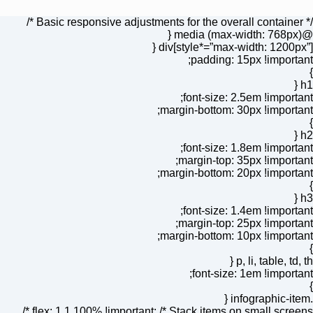
/* Basic responsive adjustments for the overall container */
@media (max-width: 768px) {
div[style*=”max-width: 1200px”] {
padding: 15px !important;
}
h1 {
font-size: 2.5em !important;
margin-bottom: 30px !important;
}
h2 {
font-size: 1.8em !important;
margin-top: 35px !important;
margin-bottom: 20px !important;
}
h3 {
font-size: 1.4em !important;
margin-top: 25px !important;
margin-bottom: 10px !important;
}
p, li, table, td, th {
font-size: 1em !important;
}
.infographic-item {
flex: 1 1 100% !important; /* Stack items on small screens */