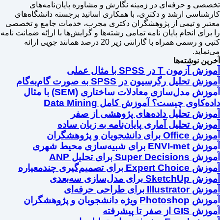
تخصصی و حرفه‌ای در زمینه نگارش و مشاوره پایان‌نامه‌های
کارشناسی ارشد و دکتری، با همکاری اساتید برجسته دانشگاه‌های
معتبر و تیمی از پژوهشگران دکتری مجرب، خدمات جامع و تخصصی
را برای انجام پایان نامه تمامی رشته‌ها و گرایش‌ها با اراِئه ضمانت نامه
کتبی و رسمی همراه با گارانتی زیر 20 درصد همانند جویی ارائه
می‌نماید.
آخرین نوشته‌ها
آموزش آزمون T در SPSS با مثال عملی
آموزش تحلیل رگرسیون در SPSS به صورت گام‌به‌گام
آموزش مدل‌سازی معادلات ساختاری (SEM) با مثال
داده‌کاوی چیست؟ آموزش کامل Data Mining
آموزش تحلیل داده‌های پژوهشی از صفر
آموزش تحلیل آماری پایان‌نامه به زبان ساده
آموزش Office برای دانشجویان و پژوهشگران
آموزش ENVI-met برای شبیه‌سازی محیط شهری
آموزش Super Decisions برای تحلیل ANP
آموزش Expert Choice برای تصمیم‌گیری چندمعیاره
آموزش SketchUp برای مدل‌سازی سه‌بعدی
آموزش Illustrator برای طراحی حرفه‌ای
آموزش Photoshop ویژه دانشجویان و پژوهشگران
آموزش GIS از صفر تا پیشرفته