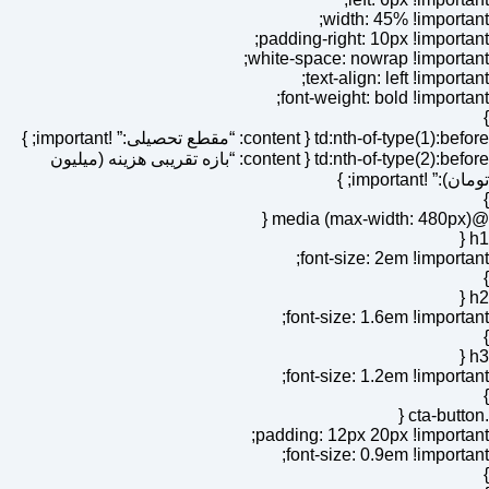
width: 45% !important;
padding-right: 10px !important;
white-space: nowrap !important;
text-align: left !important;
font-weight: bold !important;
}
td:nth-of-type(1):before { content: “مقطع تحصیلی:” !important; }
td:nth-of-type(2):before { content: “بازه تقریبی هزینه (میلیون
تومان):” !important; }
}
@media (max-width: 480px) {
h1 {
font-size: 2em !important;
}
h2 {
font-size: 1.6em !important;
}
h3 {
font-size: 1.2em !important;
}
.cta-button {
padding: 12px 20px !important;
font-size: 0.9em !important;
}