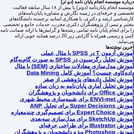
درباره موسسه انجام پایان نامه (دو تز)
موسسه انجام پایان‌نامه (دوتز) با بیش از ۱۸ سال سابقه فعالیت
تخصصی و حرفه‌ای در زمینه نگارش و مشاوره پایان‌نامه‌های
کارشناسی ارشد و دکتری، با همکاری اساتید برجسته دانشگاه‌های
معتبر و تیمی از پژوهشگران دکتری مجرب، خدمات جامع و تخصصی
را برای انجام پایان نامه تمامی رشته‌ها و گرایش‌ها با اراِئه ضمانت نامه
کتبی و رسمی همراه با گارانتی زیر 20 درصد همانند جویی ارائه
می‌نماید.
آخرین نوشته‌ها
آموزش آزمون T در SPSS با مثال عملی
آموزش تحلیل رگرسیون در SPSS به صورت گام‌به‌گام
آموزش مدل‌سازی معادلات ساختاری (SEM) با مثال
داده‌کاوی چیست؟ آموزش کامل Data Mining
آموزش تحلیل داده‌های پژوهشی از صفر
آموزش تحلیل آماری پایان‌نامه به زبان ساده
آموزش Office برای دانشجویان و پژوهشگران
آموزش ENVI-met برای شبیه‌سازی محیط شهری
آموزش Super Decisions برای تحلیل ANP
آموزش Expert Choice برای تصمیم‌گیری چندمعیاره
آموزش SketchUp برای مدل‌سازی سه‌بعدی
آموزش Illustrator برای طراحی حرفه‌ای
آموزش Photoshop ویژه دانشجویان و پژوهشگران