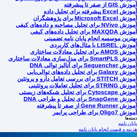
آموزش GIS از صفر تا پیشرفته
آموزش Excel پیشرفته برای تحلیل داده
آموزش Microsoft Excel برای پژوهشگران
آموزش NVivo برای تحلیل مصاحبه و داده‌های کیفی
آموزش MAXQDA برای تحلیل داده‌های کیفی
بهترین موسسه انجام پایان نامه تضمینی
آموزش LISREL با مثال‌های کاربردی
آموزش AMOS برای تحلیل معادلات ساختاری
آموزش SmartPLS برای مدل‌سازی معادلات ساختاری
آموزش Sequencher برای آنالیز توالی DNA
آموزش Galaxy برای تحلیل داده‌های توالی‌یابی
آموزش STITCH برای بررسی تعامل دارو و پروتئین
آموزش STRING برای تحلیل تعاملات پروتئینی
آموزش Cytoscape برای تحلیل شبکه‌های زیستی
آموزش SnapGene برای تحلیل و طراحی DNA
آموزش Gene Runner از صفر تا پیشرفته
آموزش Oligo7 برای طراحی پرایمر
دسته‌ها
پایان نامه
هزینه و قیمت انجام پایان نامه