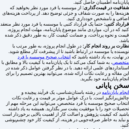
پایان‌نامه اطمینان حاصل کنید.
شفافیت در قیمت‌گذاری:
از موسسه یا فرد مورد نظر بخواهید که
هزینه‌ها را به صورت شفاف و جزئی توضیح دهد. از پرداخت هزینه‌های
اضافی و نامشخص خودداری کنید.
قرارداد کتبی:
حتما یک قرارداد کتبی با موسسه یا فرد مورد نظر منعقد
کنید که در آن، مواردی مانند موضوع پایان‌نامه، مهلت انجام پروژه،
قیمت و نحوه پرداخت، و ضمانت کیفیت کار، به طور دقیق ذکر شده
باشد.
نظارت بر روند انجام کار:
در طول انجام پروژه، به طور مرتب با
نویسنده یا موسسه در ارتباط باشید تا از پیشرفت کار مطلع شوید.
در نهایت، به یاد داشته باشید که
انتخاب صحیح موسسه یا فرد
متخصص
، به شما کمک می‌کند تا یک پایان‌نامه با کیفیت بالا و مطابق با
استانداردهای علمی ارائه دهید. با در نظر گرفتن عوامل ذکر شده در
این مقاله و رعایت نکات ارائه شده، می‌توانید بهترین تصمیم را برای
انجام پایان‌نامه خود بگیرید.
سخن پایانی
انجام پایان‌نامه
در رشته باستان‌شناسی، یک فرآیند پیچیده و
چالش‌برانگیز است. با درک عوامل موثر بر قیمت و رعایت نکات
انتخاب صحیح موسسه یا فرد متخصص، می‌توانید این مرحله مهم از
تحصیلات خود را با موفقیت پشت سر بگذارید. همیشه به یاد داشته
باشید که کیفیت پژوهش و اصالت کار از اهمیت بالایی برخوردار است
و نباید به خاطر صرفه‌جویی در هزینه، از کیفیت کار خود چشم‌پوشی
کنید.