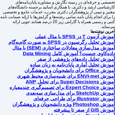
تخصصی و حرفه‌ای در زمینه نگارش و مشاوره پایان‌نامه‌های
کارشناسی ارشد و دکتری، با همکاری اساتید برجسته دانشگاه‌های
معتبر و تیمی از پژوهشگران دکتری مجرب، خدمات جامع و تخصصی
را برای انجام پایان نامه تمامی رشته‌ها و گرایش‌ها با اراِئه ضمانت نامه
کتبی و رسمی همراه با گارانتی زیر 20 درصد همانند جویی ارائه
می‌نماید.
آخرین نوشته‌ها
آموزش آزمون T در SPSS با مثال عملی
آموزش تحلیل رگرسیون در SPSS به صورت گام‌به‌گام
آموزش مدل‌سازی معادلات ساختاری (SEM) با مثال
داده‌کاوی چیست؟ آموزش کامل Data Mining
آموزش تحلیل داده‌های پژوهشی از صفر
آموزش تحلیل آماری پایان‌نامه به زبان ساده
آموزش Office برای دانشجویان و پژوهشگران
آموزش ENVI-met برای شبیه‌سازی محیط شهری
آموزش Super Decisions برای تحلیل ANP
آموزش Expert Choice برای تصمیم‌گیری چندمعیاره
آموزش SketchUp برای مدل‌سازی سه‌بعدی
آموزش Illustrator برای طراحی حرفه‌ای
آموزش Photoshop ویژه دانشجویان و پژوهشگران
آموزش GIS از صفر تا پیشرفته