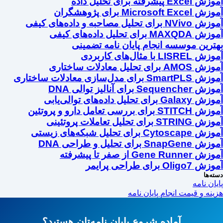
آموزش Excel پیشرفته برای تحلیل داده
آموزش Microsoft Excel برای پژوهشگران
آموزش NVivo برای تحلیل مصاحبه و داده‌های کیفی
آموزش MAXQDA برای تحلیل داده‌های کیفی
بهترین موسسه انجام پایان نامه تضمینی
آموزش LISREL با مثال‌های کاربردی
آموزش AMOS برای تحلیل معادلات ساختاری
آموزش SmartPLS برای مدل‌سازی معادلات ساختاری
آموزش Sequencher برای آنالیز توالی DNA
آموزش Galaxy برای تحلیل داده‌های توالی‌یابی
آموزش STITCH برای بررسی تعامل دارو و پروتئین
آموزش STRING برای تحلیل تعاملات پروتئینی
آموزش Cytoscape برای تحلیل شبکه‌های زیستی
آموزش SnapGene برای تحلیل و طراحی DNA
آموزش Gene Runner از صفر تا پیشرفته
آموزش Oligo7 برای طراحی پرایمر
دسته‌ها
پایان نامه
هزینه و قیمت انجام پایان نامه
آماده شروع پایان نامه‌تان هستید؟