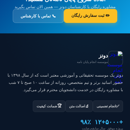
مشاوره رایگان با کارشناسان دوتز — همین الان تماس بگیرید
✏️ ثبت سفارش رایگان
📞 تماس با کارشناس
دوتز
موسسه انجام پایان نامه
دوتز یک موسسه تحقیقاتی و آموزشی معتبر است که از سال ۱۳۹۸ با
حضور اساتید برتر و تیم متخصص، روزانه از ساعت ۱۰ صبح تا ۷ شب
با مشاوره رایگان در خدمت دانشجویان محترم قرار می‌گیرد.
🏆
✅
🔬
انجام تضمینی
اصالت متن
ضمانت کیفیت
۹۸٪
+۱۲
+۵۰۰۰
پروژه موفق
سال سابقه
رضایت