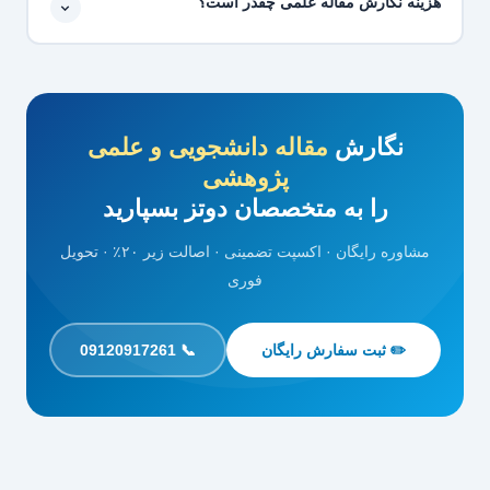
هزینه نگارش مقاله علمی چقدر است؟
ISI از پایان‌نامه به شرط اکسپت است. این خدمت به افزایش
امتیاز در مصاحبه دکتری و تقویت رزومه علمی کمک می‌کند.
هزینه نگارش مقاله بسته به نوع مقاله (دانشجویی، تخصصی یا
پژوهشی)، رشته و حجم کار متفاوت است. برای دریافت قیمت
دقیق با تیم دوتز تماس بگیرید.
نگارش
مقاله دانشجویی و علمی
پژوهشی
را به متخصصان دوتز بسپارید
مشاوره رایگان · اکسپت تضمینی · اصالت زیر ۲۰٪ · تحویل
فوری
✏️ ثبت سفارش رایگان
📞 09120917261