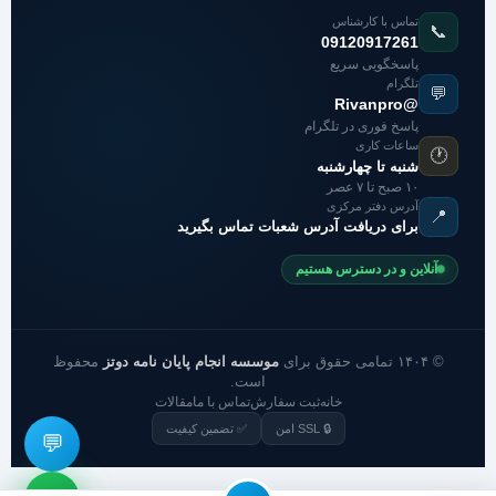
تماس با کارشناس
📞
09120917261
پاسخگویی سریع
تلگرام
💬
@Rivanpro
پاسخ فوری در تلگرام
ساعات کاری
🕐
شنبه تا چهارشنبه
۱۰ صبح تا ۷ عصر
آدرس دفتر مرکزی
📍
برای دریافت آدرس شعبات تماس بگیرید
آنلاین و در دسترس هستیم
© ۱۴۰۴ تمامی حقوق برای
موسسه انجام پایان نامه دوتز
محفوظ
است.
خانه
ثبت سفارش
تماس با ما
مقالات
🔒 SSL امن
✅ تضمین کیفیت
💬