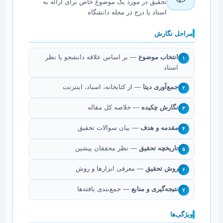
تحقیق در مورد یک موضوع خاص برای ارائه به
استاد یا درج در مجله دانشگاه
مراحل نگارش
انتخاب موضوع
— بر اساس علاقه دانشجو یا نظر
۱
استاد
جمع‌آوری دیتا
— از کتابخانه، اسناد، اینترنت
۲
نگارش چکیده
— خلاصه کل مقاله
۳
مقدمه و هدف
— بیان سوالات تحقیق
۴
تاریخچه تحقیق
— نظر محققان پیشین
۵
روش تحقیق
— معرفی ابزارها و روش
۶
نتیجه‌گیری و منابع
— جمع‌بندی یافته‌ها
۷
ویژگی‌ها