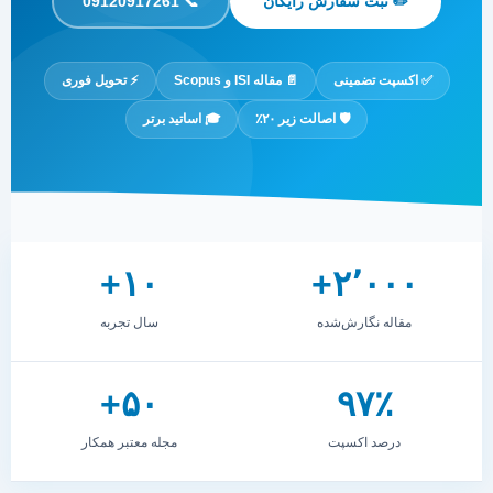
✏️ ثبت سفارش رایگان
📞 09120917261
✅ اکسپت تضمینی
📄 مقاله ISI و Scopus
⚡ تحویل فوری
🛡️ اصالت زیر ۲۰٪
🎓 اساتید برتر
۱۰+
۲٬۰۰۰+
مقاله نگارش‌شده
سال تجربه
۵۰+
۹۷٪
درصد اکسپت
مجله معتبر همکار