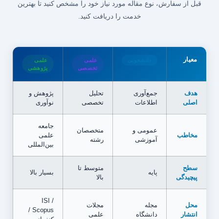
قبل از سفارش، نوع مقاله مورد نیاز خود را مشخص کنید تا بهترین
خدمت را دریافت کنید.
معیار
دانشجویی
علمی
علمی
تخصصی
پژوهشی
هدف
جمع‌آوری
تحلیل
پژوهش و
اصلی
اطلاعات
تخصصی
نوآوری
جامعه
عمومی و
متخصصان
مخاطب
علمی
آموزشی
رشته
بین‌المللی
سطح
متوسط تا
پایه
بسیار بالا
پیچیدگی
بالا
ISI /
محل
مجله
مجلات
Scopus /
انتشار
دانشگاه
علمی