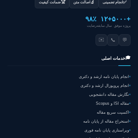
🏆
✅
🔬
انجام تضمینی
اصالت متن
ضمانت کیفیت
۹۸٪
+۱۲
+۵۰۰۰
پروژه موفق
سال سابقه
رضایت
✉️
📞
💬
🎓
خدمات اصلی
انجام پایان نامه ارشد و دکتری
انجام پروپوزال ارشد و دکتری
نگارش مقاله دانشجویی
مقاله ISI و Scopus
اکسپت سریع مقاله
استخراج مقاله از پایان نامه
ویراستاری پایان نامه فوری