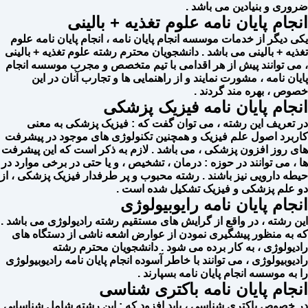
ضروری و بنیادین می باشد .
انجام پایان نامه علوم تغذیه + بالینی
یکی دیگر از خدمات موسسه انجام پایان نامه ، انجام پایان نامه علوم
تغذیه + بالینی می باشد . دانشجویان محترم رشته علوم تغذیه + بالینی
، می توانند پیش از هر اقدامی با تیم متخصص و مجرب موسسه انجام
پایان نامه ، مشورت نمایند و از راهنمایی ها و تجارب آنان در این
خصوص ، بهره مند گردند .
انجام پایان نامه فیزیک پزشکی
در تعریف این رشته ، می توان گفت که : فیزیک پزشکی به معنی
کاربرد اصول علم فیزیک و همچنین تکنولوژی های موجود در پیشرفت
های روز افزون پزشکی ، می باشد . لازم به ذکر است که این پیشرفت
ها ، می توانند در حوزه : درمان ، تشخیص ، و یا حتی در برخی موارد در
حیطه دارویی نیز باشند . رشته محبوب و پر طرفدار فیزیک پزشکی ، از
دو علم پزشکی و فیزیک تشکیل شده است .
انجام پایان نامه رایوبیولوژی
این رشته ، در واقع از گرایش های مستقیم رشته رادیولوژی می باشد .
که به منظور پیشگیری نمودن از عوارض اشعه ناشی از دستگاه های
رادیولوژی ، به کار برده می شود . دانشجویان محترم رشته
رادیوبیولوژی ، می توانند با خاطر آسوده انجام پایان نامه رادیوبیولوژی
را به موسسه انجام پایان نامه بسپارند .
انجام پایان نامه باکتری شناسی
در خصوص باکتری شناسی ، باید افزود که : این رشته شامل شناسایی