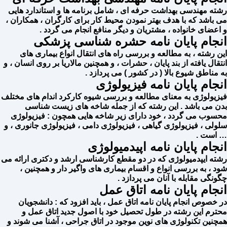
رشته مهندسی بهداشت حرفه ای ، شامل برنامه ها و استاندارد هایی
می باشد که با هدف بهتر نمودن محیط کار برای کارگران ، همکاران ،
و اعضای خانواده ، مشتریان و دیگر منافع انجام می گردد .
انجام پایان نامه حشره شناسی پزشکی
این رشته ، به مطالعه و بررسی راه های انتقال انواع بیماری های
انتقال یافته از بند پایان ، حشرات ، و همچنین مالاریا بر روی انسان ، و
به مناطق شیوع بالا ( در کشور ) می پردازد .
انجام پایان نامه فیزیولوژی
فیزیولوژی به معنای مطالعه و بررسی شیوه کارکرد اندام های مختلف
بدن می باشد ‌. این رشته که از جمله شاخه های زیست شناسی
محسوب می گردد ، خود دارای زیر شاخه هایی همچون : فیزیولوژی
سلولی ، فیزیولوژی گیاهی ، فیزیولوژی دامی ، فیزیولوژی جانوری ، و
… است .
انجام پایان نامه اپیدمیولوژی
رشته ایپدمیولوژی که در دو مقطع کارشناسی ارشد و دکتری ارائه می
شود ، به بررسی انواع و اقسام بیماری های واگیر دار و همچنین ،
چگونگی مقابله با آنان می پردازد .
انجام پایان نامه اتاق عمل
در خصوص انجام پایان نامه اتاق عمل ، باید افزود که : دانشجویان
محترم این رشته در طول تحصیل خود با اصول جدید اتاق عمل و
همچنین تکنولوژی های نوین موجود در اتاق جراحی ، آشنا می شوند و