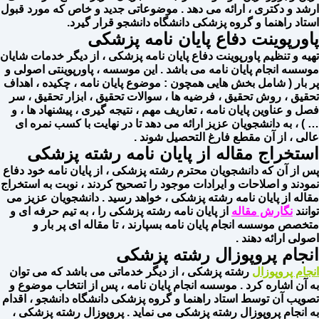
ارشد و دکتری ، ارائه می دهد . موضوعاتی جدید و خاص که مورد قبول
استاد راهنما و گروه پزشکی دانشگاه دانشجو قرار گیرد.
پاورپوینت دفاع پایان نامه پزشکی
تهیه و تنظیم پاورپوینت دفاع پایان نامه پزشکی ، از دیگر خدمات شایان
موسسه انجام پایان نامه می باشد . این موسسه ، پاورپوینتی اصولی و
پر بار ( شامل بخش هایی همچون : موضوع پایان نامه ، چکیده ، اهداف
تحقیق ، روش تحقیق ، فرضیه ها ، سوالات تحقیق ، ابزار تحقیق ، سر
فصل و عناوین پایان نامه ، تعاریف مهم ، نتیجه گیری ، پیشنهاد ها ، و
… ) ، به دانشجویان عزیز ارائه می دهد تا در نهایت با کسب نمره ای
عالی ، از آن مقطع فارغ التحصیل شوند .
استخراج مقاله از پایان نامه رشته پزشکی
پس از آن که دانشجویان محترم رشته پزشکی ، از پایان نامه خود دفاع
نمودند و اصلاحات و ایرادات موجود را تصحیح کردند ، نوبت به استخراج
مقاله از پایان نامه رشته پزشکی ، خواهد رسید . دانشجویان عزیز می
توانند
نگارش مقاله
از پایان نامه رشته پزشکی را ، به تیم حرفه ای و
متخصص موسسه انجام پایان نامه بسپارند ، تا مقاله ای پر بار و
اصولی ارائه دهند .
انجام پروپوزال رشته پزشکی
انجام پروپوزال
رشته پزشکی ، از دیگر خدماتی می باشد که می توان
به آن اشاره کرد . موسسه انجام پایان نامه ، پس از انتخاب موضوع و
تصویب آن توسط استاد راهنما و گروه پزشکی دانشگاه دانشجو ، اقدام
به انجام پروپوزال رشته پزشکی می نماید . پروپوزال رشته پزشکی ،