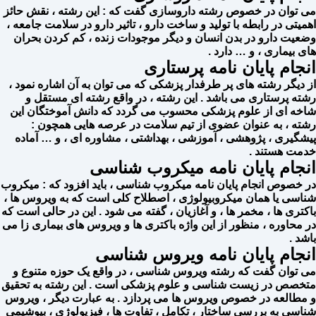
می توان در خصوص رشته داروسازی گفت که : این رشته ، نقش حائز
اهمیتی در رابطه با تولید و ساخت دارو ، تاثیر دارو در سلامت جامعه ،
وضعیت دارو در بدن انسان و دیگر موجودات زنده ، کم کردن بحران
های بیماری ، و … دارد .
انجام پایان نامه پرستاری
از دیگر رشته های پر طرفدار پزشکی که می توان به آن اشاره نمود ،
رشته پرستاری می باشد . این رشته ، در واقع رشته ای مستقل و
شاخه ای از علوم پزشکی محسوب می گردد که دانش آموختگان این
رشته ، به عنوان عضوی از تیم سلامت در عرصه هایی همچون :
پیشگیری ، پژوهشی ، آموزشی ، بهداشتی ، مشاوره ای ، و … آماده
خدمت هستند .
انجام پایان نامه میکروب شناسی
در خصوص انجام پایان نامه میکروب شناسی ، باید افزود که : میکروب
شناسی یا همان میکروبیولوژی ، اصطلاح کلی است که به ویروس ها ،
باکتری ها ، مخمر ها ، و آغازیان ، گفته می شود . این در حالی است که
در محاوره ، منظور از این واژه باکتری ها و ویروس های بیماری زا می
باشد .
انجام پایان نامه ویروس شناسی
می توان گفت که رشته ویروس شناسی ، در واقع یک حوزه متنوع و
متخصص در زیست شناسی و علوم پزشکی است . این رشته به تحقیق
و مطالعه در خصوص ویروس ها می پردازد . به عبارت دیگر ، ویروس
شناسی به بررسی ساختار ، تکامل ، تفاوت ها ، فیزیولوژی ، بیوشیمی