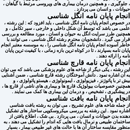
، جلوگیری ، و همچنین درمان بیماری های ویروسی مرتبط با گیاهان ،
حیوانات ، و انسان می پردازد .
انجام پایان نامه انگل شناسی
در خصوص انجام پایان نامه انگل شناسی ، باید افزود که : این رشته ،
علمی می باشد که توسط آن شکل داخلی و خارجی ، سیر تکامل ، و
همچنین طرز سرایت انگل به حیوان و انسان ، مورد مطالعه و بررسی
قرار می گیرد . دانشجویان محترم رشته انگل شناسی ، می توانند با
خاطر آسوده انجام پایان نامه انگل شناسی را ، به موسسه معتبر انجام
پایان نامه بسپارند ، تا در کوتاه ترین بازه زمانی ، با کیفیت ترین پایان
نامه را ارائه دهند .
انجام پایان نامه قارچ شناسی
این رشته ، یکی دیگر از شاخه های علوم پزشکی می باشد که می‌ توان
به آن اشاره نمود . دانش آموختگان رشته قارچ شناسی ، ضمن آشنایی
بیش تر با پاتوژنز ، فیزیولوژی ، ایمونولوژی ، هیستو پاتولوژی ، و
همچنین خصوصیات بیولوژیک قارچ ها و بیماری های ناشی از قارچ ها ،
در پیشگیری ، تشخیص ، و درمان این بیماری ها کمک می نمایند .
انجام پایان نامه بافت شناسی
از جمله شاخه های علوم تشریح ، می توان به رشته بافت شناسی
اشاره نمود . این رشته به بررسی میکروسکوپی ساختار های تشکیل
دهنده بدن حیوانات و انسان ، می پردازد . بی شک ، اطلاع یافتن از
ساختمان طبیعی و نرمال بافت هایی که اندام را تشکیل می دهند ، به
منظور مقایسه ساختار آن ها با حالت های غیر طبیعی بیمار ، بسیار