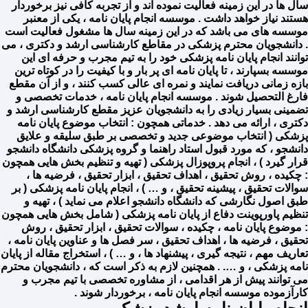
سال ها در این زمینه فعالیت نموده اند و از تجربه کافی نیز برخوردار
هستند نیاز خواهد داشت . موسسه انجام پایان نامه ، یکی از معنبر
موسسه های می باشد که در این زمینه سال ها مشغول فعالیت است
. دانشجویان محترم پزشکی در مقاطع کارشناسی ارشد و دکتری ، می
توانند انجام پایان نامه پزشکی خود را به تیم مجرب و حرفه ای این
موسسه بسپارند ، تا پایان نامه ای پر بار و با کیفیت را در کوتاه ترین
بازه زمانی دریافت نمایند و نمره ای عالی کسب کنند ، و از آن مقطع
فارغ التحصیل شوند . موسسه انجام پایان نامه ، خدمات تخصصی و
تضمینی بسیار زیادی را به دانشجویان عزیز مقطع کارشناسی ارشد و
دکتری ، ارائه می دهد . خدماتی همچون : انتخاب موضوع پایان نامه
پزشکی ( انتخاب موضوعی جدید و تخصصی بر طبق سلیقه و علایق
دانشجو ، که مورد قبول استاد راهنما و گروه پزشکی دانشگاه دانشجو
قرار گیرد ) ، انجام پروپوزال پزشکی ( تهیه و تنظیم بخش هایی همچون
: چکیده ، روش تحقیق ، اهداف تحقیق ، ابزار تحقیق ، فرضیه ها ،
سوالات تحقیق ، پیشینه تحقیق ، و … ) ، انجام پایان نامه پزشکی ( بر
طبق اصول نگارشی که دانشگاه دانشجو اعلام می نماید ) ، تهیه و
تنظیم پاورپوینت دفاع از پایان نامه پزشکی ( شامل بخش هایی همچون
: موضوع پایان نامه ، چکیده ، سوالات تحقیق ، ابزار تحقیق ، روش
تحقیق ، فرضیه ها ، اهداف تحقیق ، سر فصل ها و عناوین پایان نامه ،
تعاریف مهم ، نتیجه گیری ، پیشنهاد ها ، و … ) ، استخراج مقاله از پایان
نامه پزشکی ، و …. . همچنین لازم به ذکر است که ، دانشجویان محترم
می توانند پیش از هر اقدامی ، از مشاوره تخصصی با تیم مجرب و
کارآزموده موسسه انجام پایان نامه ، برخوردار شوند .