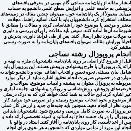
انتشار مقاله از پایان‌نامه نساجی گام مهمی در معرفی یافته‌های
پژوهشی به جامعه علمی و افزایش سطح علمی دانشجو به حساب
می‌آید. معمولاً از یک پایان‌نامه خوب می‌توان چندین مقاله در زمینه‌های
مختلف استخراج کرد. دانشجویان باید با کمک اساتید راهنما، مجلات
معتبر و مرتبط با موضوع خود را شناسایی کرده و مقالات را مطابق با
شیوه‌نامه آن‌ها آماده کنند. سپس باید مقالات را برای بررسی و داوری
به مجلات مورد نظر ارسال کنند. پس از طی فرآیند داوری، پذیرش و
احیاناً ویرایش مقاله، می‌توان یافته‌های پایان‌نامه را به صورت رسمی
منتشر کرد.
انجام پروپوزال رشته نساجی
قبل از شروع کار اصلی بر روی پایان‌نامه، دانشجویان ملزم به تهیه و
ارائه یک پروپوزال یا طرح پیشنهادی پژوهش هستند. این پروپوزال باید
شامل بیان مسئله، نحوه تعیین و انتخاب اهداف بوده و دانشجو بتواند به
مواردی در خصوص ضرورت انجام تحقیق اشاره نماید. از دیگر موارد
مربوطه به پروپزال میتوان به پیشینه و ادبیات موضوع، سوالات و
فرضیه‌های پژوهش، روش‌شناسی و رویکرد پیشنهادی، جامعه آماری و
غیر اشاره کرد. این حالات به شما کمک خواهد کرد که به درک درستی
از موضوع و نحوه انتخاب موضوع رسیده و در صورتی خود بتوانید کار
مورد نظر ار انجام دهید. همچنین باید جنبه‌های جدید و ارزش کار عملی
در پروپزال به صورت کامل بررسی و تشریح شود. دانشجویان باید این
پروپوزال را در یک جلسه دفاع؛ به اساتید و کمیته تخصصی ارائه داده و
پس از اخذ تأییدیه، کار روی پایان‌نامه را آغاز کنند. استاد در واقع با
انجام این مورد از تمامی مواردی که دانشجو به هر نحوی برای انجام