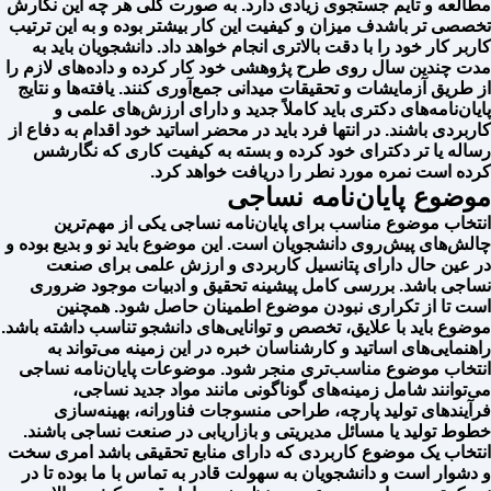
مطالعه و تایم جستجوی زیادی دارد. به صورت کلی هر چه این نگارش
تخصصی تر باشدف میزان و کیفیت این کار بیشتر بوده و به این ترتیب
کاربر کار خود را با دقت بالاتری انجام خواهد داد. دانشجویان باید به
مدت چندین سال روی طرح پژوهشی خود کار کرده و داده‌های لازم را
از طریق آزمایشات و تحقیقات میدانی جمع‌آوری کنند. یافته‌ها و نتایج
پایان‌نامه‌های دکتری باید کاملاً جدید و دارای ارزش‌های علمی و
کاربردی باشند. در انتها فرد باید در محضر اساتید خود اقدام به دفاع از
رساله یا تر دکترای خود کرده و بسته به کیفیت کاری که نگارشس
کرده است نمره مورد نطر را دریافت خواهد کرد.
موضوع پایان‌نامه نساجی
انتخاب موضوع مناسب برای پایان‌نامه نساجی یکی از مهم‌ترین
چالش‌های پیش‌روی دانشجویان است. این موضوع باید نو و بدیع بوده و
در عین حال دارای پتانسیل کاربردی و ارزش علمی برای صنعت
نساجی باشد. بررسی کامل پیشینه تحقیق و ادبیات موجود ضروری
است تا از تکراری نبودن موضوع اطمینان حاصل شود. همچنین
موضوع باید با علایق، تخصص و توانایی‌های دانشجو تناسب داشته باشد.
راهنمایی‌های اساتید و کارشناسان خبره در این زمینه می‌تواند به
انتخاب موضوع مناسب‌تری منجر شود. موضوعات پایان‌نامه نساجی
می‌توانند شامل زمینه‌های گوناگونی مانند مواد جدید نساجی،
فرآیندهای تولید پارچه، طراحی منسوجات فناورانه، بهینه‌سازی
خطوط تولید یا مسائل مدیریتی و بازاریابی در صنعت نساجی باشند.
انتخاب یک موضوع کاربردی که دارای منابع تحقیقی باشد امری سخت
و دشوار است و دانشجویان به سهولت قادر به تماس با ما بوده تا در