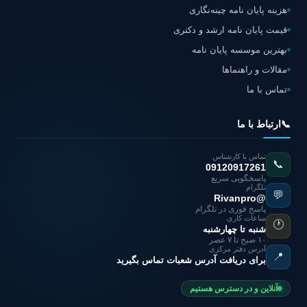
هزینه پایان نامه چینه‌نگاری
قیمت پایان نامه ارشد و دکتری
بهترین موسسه پایان نامه
مقالات و راهنماها
تماس با ما
📞
ارتباط با ما
تماس با کارشناس
📞
09120917261
پاسخگویی سریع
تلگرام
💬
@Rivanpro
پاسخ فوری در تلگرام
ساعات کاری
🕐
شنبه تا چهارشنبه
۱۰ صبح تا ۷ عصر
آدرس دفتر مرکزی
📍
برای دریافت آدرس شعبات تماس بگیرید
آنلاین و در دسترس هستیم