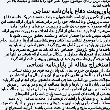
نزدیک ترین زمان موضوع مورد نظر خود را با دقت و کیفیت بالا در
یافت نمایند.
پاورپوینت دفاع پایان‌نامه نساجی
پس از تکمیل پایان‌نامه، دانشجویان موظف هستند در یک جلسه دفاع
علمی، پژوهش و یافته‌های خود را در برابر هیئت داوران ارائه دهند. این
ارائه معمولاً به صورت یک فایل پاورپوینت حرفه‌ای و جامع آماده
می‌شود. ابتدا باید مقدمه‌ای از انگیزه‌ها، اهداف و ضرورت تحقیق ارائه
شود. سپس باید به اختصار ادبیات و پیشینه تحقیق بررسی شود تا
داوران با موضوع آشنایی پیدا کنند. روش‌شناسی، ابزارها و فرآیند انجام
تحقیق نیز باید به طور کامل تشریح گردد. بخش اصلی ارائه باید به
یافته‌ها و نتایج پژوهش اختصاص یابد که باید به صورت بصری و با
استفاده از نمودارها، جداول و اشکال مناسب ارائه شوند. در انتها نیز
باید نتیجه‌گیری‌ها، محدودیت‌های پژوهش و پیشنهادات ارائه گردد.
استخراج مقاله از پایان‌نامه نساجی
یکی از مهم‌ترین خروجی‌های یک پایان‌نامه قوی در رشته نساجی،
استخراج مقاله‌های علمی کاربردی از آن و ارسال برای انتشار در
مجلات معتبر بین‌المللی نساجی است. دانشجو برای انجام این کار باید
تمامی پایان نامه را بارها و بارها مطالعه کرده و در نهایت از طریق
خلاصه نویسی ان اقدام به استخراج مقالهع از ان نماید. این مقالات باید
بخشی از یافته‌های اصلی و ارزشمند پایان‌نامه را در قالب‌های
استاندارد و مطابق با راهنمای نویسندگان مجلات هدف، ارائه دهند.
مقالات استخراجی باید حاوی بخش‌های مقدمه، مرور بر ادبیات تحقیق،
روش‌شناسی، نتایج و یافته‌ها و بحث علمی باشند. فرآیند استخراج و