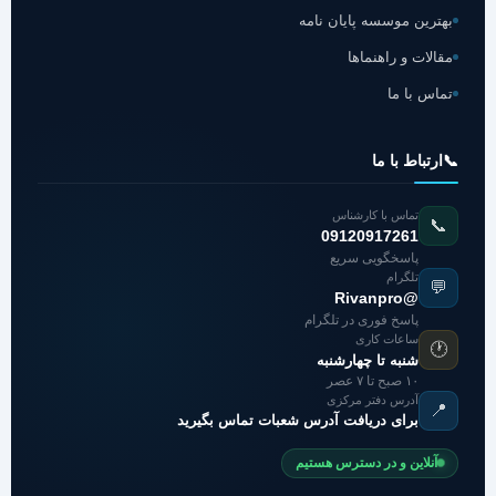
بهترین موسسه پایان نامه
مقالات و راهنماها
تماس با ما
📞
ارتباط با ما
تماس با کارشناس
📞
09120917261
پاسخگویی سریع
تلگرام
💬
@Rivanpro
پاسخ فوری در تلگرام
ساعات کاری
🕐
شنبه تا چهارشنبه
۱۰ صبح تا ۷ عصر
آدرس دفتر مرکزی
📍
برای دریافت آدرس شعبات تماس بگیرید
آنلاین و در دسترس هستیم