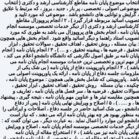
انتخاب موضوع پایان نامه مقاطع کارشناسی ارشد و دکتری ( انتخاب
موضوعی اصولی ، تخصصی ، پر بار ، جدید ، بروز ، که مرتبط با علایق
، گرایش و توانایی های دانشجو باشد . موضوعی که مورد تایید و
تصویب اساتید مربوطه قرار گیرد ) ، ۲ / انجام پروپوزال مقاطع
کارشناسی ارشد و دکتری ( از دیگر خدمات تخصصی موسسه انجام
پایان نامه ، انجام بخش های پروپوزال می باشد به طوری که مورد
تصویب استاد راهنما و دیگر اساتید واقع شود . انجام بخش هایی همچون
: بیان مسئله ، روش تحقیق ، اهداف تحقیق ، سوالات تحقیق ، ابزار
تحقیق ، فرضیه ها ، پیشینه تحقیق ، و … ) ، ۳ / انجام پایان نامه ( انجام
پایان نامه بر طبق اصول نگارشی که دانشگاه دانشجو اعلام می کند ،
از مهم ترین و تخصصی ترین خدمات موسسه انجام پایان نامه می
باشد ) ، ۴ / انجام پاورپوینت دفاع از پایان نامه ( بی شک یکی از
ملزومات جلسه دفاع از پایان نامه ، ارائه یک پاورپوینت اصولی می
باشد . پاورپوینتی که شامل بخش هایی همچون : موضوع پایان نامه ،
چکیده ، بیان مسئله روش تحقیق ، اهداف تحقیق ، ابزار تحقیق ،
سوالات تحقیق ، فرضیه ها ، سر فصل های پایان نامه ، تعاریف و
همچنین مقایسه تیتر ها و عناوین مهم پایان نامه ، نتیجه گیری ، پیشنهاد
ها ، و …. . ) ، ۵ / اصلاح و ویرایش نهایی پایان نامه ( پس از دفاع
دانشجو ، بی شک اساتید حاضر در جلسه دفاع ، اصلاحات و ایراداتی را
به منظور بهبود هر چه بهتر پایان نامه ارائه می دهند ، که نیاز است
دانشجو این موارد را اعمال نماید . به عبارت دیگر ، می توان گفت که :
از دیگر خدمات تخصصی موسسه انجام پایان نامه ، اصلاح و ویرایش
نهایی پایان نامه نیز می باشد ) ، ۶ / استخراج مقاله از پایان نامه
دانشجو ( استخراج مقاله ای پر بار و تخصصی از پایان نامه دانشجو ، از