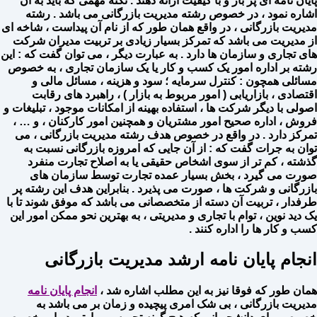
پایان نامه ای پر بار و با کیفیت ارائه دهند . نکته مهمی که باید به آن
اشاره نمود ، در خصوص رشته مدیریت بازرگانی می باشد . رشته
مدیریت بازرگانی ، در واقع همان طور که از نام آن پیداست ، شاخه ای
از مدیریت می باشد که تمرکز بسیار زیادی بر تربیت مدیران شرکت
های تجاری و سازمان ها دارد . به عبارت دیگر ، می توان گفت که : این
رشته بر اداره امور یک کسب و کار یا یک سازمان تجاری ، به خصوص
مسائلی همچون : کنترل سرمایه ؛ سود و هزینه ، مسائل مالی و
اقتصادی ، بازاریابی ( امور مربوط به بازار ) ، راهبرد های رقابت
اصولی با دیگر شرکت ها ، استفاده بهینه از امکانات موجود ، تبلیغات و
فروش ، اداره صحیح امور مشتریان و همچنین امور کارکنان ، و … ،
تمرکز دارد . در واقع در خصوص هدف رشته مدیریت بازرگانی ، می
توان به جرات گفت که : از آن جایی که امروزه بازرگانی نسبت به
گذشته ، کم تر از سوی اشخاص حقیقی یا به اصلاح تجارت منفرد
صورت می گیرد ، بخش بسیار عمده تجارت توسط سازمان های
بازرگانی و شرکت ها ، صورت می پذیرد . بنابراین هدف این رشته پر
طرفدار ، تربیت آن دسته از متخصصانی می باشد که موفق شوند تا با
یک دید نوین ، توام با تجاری و مدیریتی ، به بهترین نحو ممکن امور این
کسب و کار ها را اداره کنند .
انجام پایان نامه ارشد مدیریت بازرگانی
همان طور که فوقا نیز به این مطلب اشاره شد ،
انجام پایان نامه
مدیریت بازرگانی ، بی شک امری پیچیده و زمان بر می باشد به