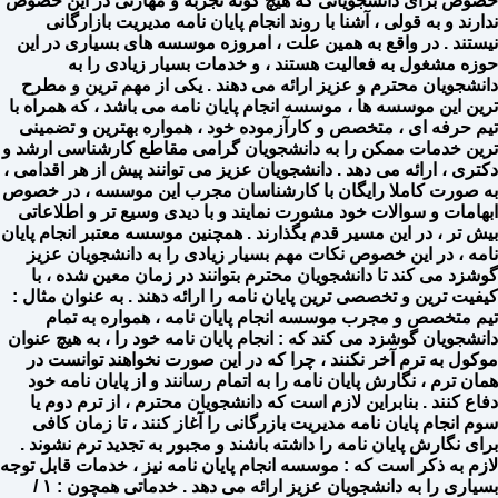
خصوص برای دانشجویانی که هیچ گونه تجربه و مهارتی در این خصوص
ندارند و به قولی ، آشنا با روند انجام پایان نامه مدیریت بازارگانی
نیستند . در واقع به همین علت ، امروزه موسسه های بسیاری در این
حوزه مشغول به فعالیت هستند ، و خدمات بسیار زیادی را به
دانشجویان محترم و عزیز ارائه می دهند . یکی از مهم ترین و مطرح
ترین این موسسه ها ، موسسه انجام پایان نامه می باشد ، که همراه با
تیم حرفه ای ، متخصص و کارآزموده خود ، همواره بهترین و تضمینی
ترین خدمات ممکن را به دانشجویان گرامی مقاطع کارشناسی ارشد و
دکتری ، ارائه می دهد . دانشجویان عزیز می توانند پیش از هر اقدامی ،
به صورت کاملا رایگان با کارشناسان مجرب این موسسه ، در خصوص
ابهامات و سوالات خود مشورت نمایند و با دیدی وسیع تر و اطلاعاتی
بیش تر ، در این مسیر قدم بگذارند . همچنین موسسه معتبر انجام پایان
نامه ، در این خصوص نکات مهم بسیار زیادی را به دانشجویان عزیز
گوشزد می کند تا دانشجویان محترم بتوانند در زمان معین شده ، با
کیفیت ترین و تخصصی ترین پایان نامه را ارائه دهند . به عنوان مثال :
تیم متخصص و مجرب موسسه انجام پایان نامه ، همواره به تمام
دانشجویان گوشزد می کند که : انجام پایان نامه خود را ، به هیچ عنوان
موکول به ترم آخر نکنند ، چرا که در این صورت نخواهند توانست در
همان ترم ، نگارش پایان نامه را به اتمام رسانند و از پایان نامه خود
دفاع کنند . بنابراین لازم است که دانشجویان محترم ، از ترم دوم یا
سوم انجام پایان نامه مدیریت بازرگانی را آغاز کنند ، تا زمان کافی
برای نگارش پایان نامه را داشته باشند و مجبور به تجدید ترم نشوند .
لازم به ذکر است که : موسسه انجام پایان نامه نیز ، خدمات قابل توجه
بسیاری را به دانشجویان عزیز ارائه می دهد . خدماتی همچون : ۱ /