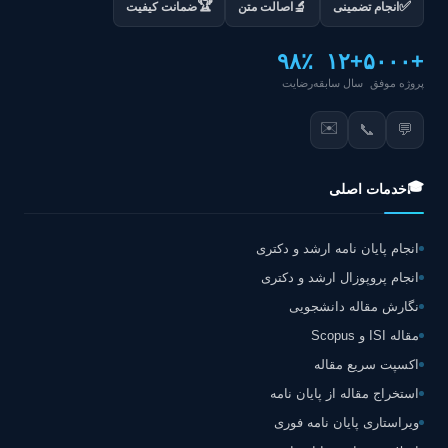
🏆
✅
🔬
انجام تضمینی
اصالت متن
ضمانت کیفیت
۹۸٪
+۱۲
+۵۰۰۰
پروژه موفق
سال سابقه
رضایت
✉️
📞
💬
🎓
خدمات اصلی
انجام پایان نامه ارشد و دکتری
انجام پروپوزال ارشد و دکتری
نگارش مقاله دانشجویی
مقاله ISI و Scopus
اکسپت سریع مقاله
استخراج مقاله از پایان نامه
ویراستاری پایان نامه فوری