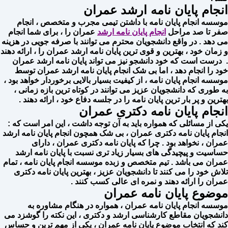
انجام پایان نامه ارشد عمران
موسسه انجام پایان نامه با داشتن تیمی مجرب و متخصص ، انجام
صفر تا صد مراحل
انجام پایان نامه ارشد
عمران را ، برای شما انجام
می دهد . در واقع دانشجویان محترم می توانند با صرفه جویی در هزینه
و زمان خود ، بهترین و قوی ترین پایان نامه ارشد عمران را ، ارائه دهند
. درست است که خود دانشجو نیز می تواند پایان نامه ارشد عمران
خود را انجام دهد ، اما بی شک انجام پایان نامه ارشد عمران توسط
موسسه انجام پایان نامه ، از کیفیت بسیار بالایی برخوردار خواهد بود ،
به طوری که دانشجویان عزیز می توانند در کوتاه ترین بازه زمانی ،
بهترین و پر بار ترین پایان نامه را در جلسه دفاع خود ، ارائه دهند .
انجام پایان نامه دکتری عمران
یکی از مسائلی که همواره باید به آن توجه داشت ، این امر است که :
انجام پایان نامه دکتری عمران ، بی شک همچون انجام پایان نامه ارشد
عمران ، نخواهد بود . چرا که پایان نامه دکتری عمران ، دارای
حساسیت و پیچیدگی های بسیار زیاد تری نسبت با پایان نامه ارشد
عمران می باشد . تیم متخصص و زبده موسسه انجام پایان نامه ، تمام
تلاش خود را می کنند تا دانشجویان عزیز ، بهترین پایان نامه دکتری
عمران را ارائه دهند و نمره ای عالی کسب کنند .
موضوع پایان نامه عمران
موسسه انجام پایان نامه عمران ، همواره در هنگام مشاوره به
دانشجویان مقاطع کارشناسی ارشد و دکتری ، این نکته را گوشزد می
کند که انتخاب موضوع پایان نامه عمران ، یکی از مهم ترین و حساس