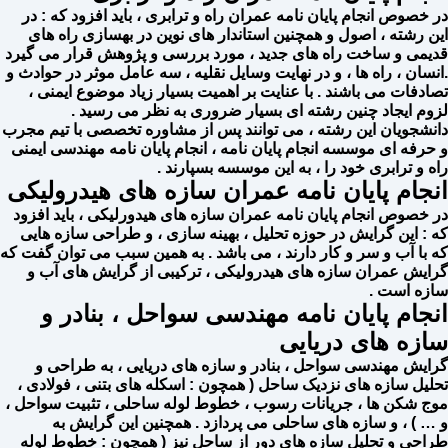
در خصوص انجام پایان نامه عمران راه و ترابری ، باید افزود که : در
این رشته ، اصول و همچنین استاندار های نوین در بهسازی راه های
قدیمی و ساخت راه های جدید ، مورد بررسی و پژوهش قرار می گیرد
.
انسان ، راه ها ، و در نهایت وسایل نقلیه ، سه عامل موثر در حوادث و
تصادفات می باشند . با عنایت بر اهمیت بسیار زیاد موضوع ایمنی ،
لزوم ایجاد چنین رشته ای بسیار ضروری به نظر می رسید .
دانشجویان این رشته ، می توانند پس از مشاوره تخصصی با تیم مجرب
و حرفه ای موسسه انجام پایان نامه ، انجام پایان نامه مهندسی ایمنی
راه و ترابری خود را ، به این موسسه بسپارند .
انجام پایان نامه عمران سازه های هیدرولیکی
در خصوص انجام پایان نامه عمران سازه های هیدورلیکی ، باید افزود
که : این گرایش در حوزه تحلیل ، بهینه سازی ، و طراحی سازه هایی
که با آب و سر و کار دارند ، می باشد . به همین سبب می توان گفت که
گرایش عمران سازه های هیدرولیکی ، ترکیبی از گرایش های آب و
سازه است .
انجام پایان نامه مهندسی سواحل ، بنادر و
سازه های دریایی
گرایش مهندسی سواحل ، بنادر و سازه های دریایی ، به طراحی و
تحلیل سازه های نزدیک ساحل ( همچون : اسکله های بتنی ، فولادی ،
موج شکن ها ، جریانات رسوب ، خطوط لوله ساحلی ، تثبیت سواحل ،
و … ) ، و سازه های ساحلی می پردازد . همچنین این گرایش به
طراحی و تحلیل سازه های دور از ساحل نیز ( همچون : خطوط لوله