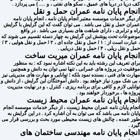
کف دریا در دریا های عمیق ، سکو های نفتی ، و …. ) می پردازد .
انجام پایان نامه عمران حمل و نقل
از دیگر خدمات موسسه معتبر انجام پایان نامه ، انجام پایان نامه
عمران حمل و نقل می باشد . می توان گفت که این گرایش با گرایش
راه و ترابری ، دارای شباهت های بسیاری می باشد . در واقع
موضوعات تحت پوشش این گرایش به چهار دسته تقسیم می شوند که
، عبارت است از : ۱ / حمل و نقل جاده ای ، ۲ / حمل و نقل هوایی ، ۳ /
حمل و نقل ریلی ، ۴ / حمل و نقل دریایی .
انجام پایان نامه عمران میریت ساخت
برای تعریف این رشته باید به این نکته اشاره نمود که : به منظور
موفقیت در پروژه های عمرانی ، تنها نمی توان به دانش و همچنین
مهارت های فنی ، بسنده نمود بلکه ؛ توانایی و مهارت های مدیریتی نیز
، بی شک مورد نیاز خواهد بود . دانش آموختگان این گرایش ، از دانش و
توانایی لازم و کافی برای برنامه ریزی ، کنترل ، و در نهایت مدیریت
پروژه ها ، برخوردار خواهند بود .
انجام پایان نامه عمران محیط زیست
انجام پایان نامه عمران محیط زیست ، از دیگر خدمات موسسه انجام
پایان نامه می باشد که می توان به آن اشاره کرد . در این گرایش به
طور عمده ، چالش های زیست محیطی مورد بحث و بررسی قرار می
گیرد .
انجام پایان نامه مهندسی ساختمان های