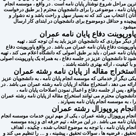
ترین مراحل شروع نوشتار پایان نامه است . در واقع ، موسسه انجام
پایان نامه ، موضوعی را برای دانشجویان محترم ( بر طبق درخواست
آنان ) انتخاب می کند که نه بسیار سهل و راحت باشد و نه دشوار و
پیچیده و حداقل دوموضوع برای دانشجویان در ابتدای کار ارسال
میشود .
پاورپوینت دفاع پایان نامه عمران
از دیگر مواردی که دانشجویان عزیز باید به آن توجه کنند ، تهیه
پاورپوینت دفاع پایان نامه عمران می باشد . در واقع پاورپوینت دفاع
پایان نامه عمران ، باید بر طبق اصولی که دانشگاه اعلام می کند ، تهیه
شود تا دانشجویان عزیز در جلسه دفاع ، به همراه یک پاورپوینت اصولی
و با کیفیت ، ارائه بهتری داشته باشند .
استخراج مقاله از پایان نامه رشته عمران
یکی دیگر از خدماتی که موسسه انجام پایان نامه ، به دانشجویان عزیز
ارائه می دهد ، استخراج مقاله از پایان نامه رشته عمران می باشد . در
واقع ، پس از جلسه دفاع و اعمال نمودن اصلاحات پایان نامه ،
دانشجویان محترم می توانند استخراج مقاله از پایان نامه رشته عمران
را ، به موسسه انجام پایان نامه بسپارند .
انجام پروپوزال رشته عمران
انجام پروپوزال رشته عمران ، یکی از مهم ترین خدمات موسسه انجام
پایان نامه می باشد . در این مرحله ، تیم حرفه ای و زبده موسسه
انجام پایان نامه ، با توجه به موضوع انتخاب شده ، چکیده ، اهداف
تحقیق ، فرضیه ها ، سوالات تحقیق ، پیشینه ، و … را تنظیم می کند و