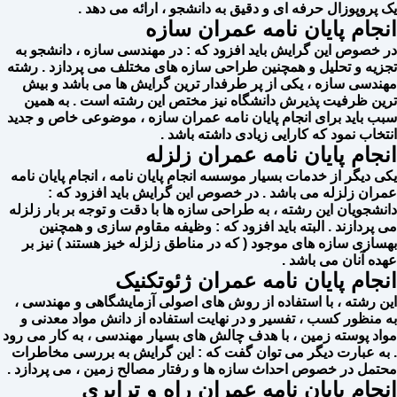
یک پروپوزال حرفه ای و دقیق به دانشجو ، ارائه می دهد .
انجام پایان نامه عمران سازه
در خصوص این گرایش باید افزود که : در مهندسی سازه ، دانشجو به
تجزیه و تحلیل و همچنین طراحی سازه های مختلف می پردازد . رشته
مهندسی سازه ، یکی از پر طرفدار ترین گرایش ها می باشد و بیش
ترین ظرفیت پذیرش دانشگاه نیز مختص این رشته است . به همین
سبب باید برای انجام پایان نامه عمران سازه ، موضوعی خاص و جدید
انتخاب نمود که کارایی زیادی داشته باشد .
انجام پایان نامه عمران زلزله
یکی دیگر از خدمات بسیار موسسه انجام پایان نامه ، انجام پایان نامه
عمران زلزله می باشد . در خصوص این گرایش باید افزود که :
دانشجویان این رشته ، به طراحی سازه ها با دقت و توجه بر بار زلزله
می پردازند . البته باید افزود که : وظیفه مقاوم سازی و همچنین
بهسازی سازه های موجود ( که در مناطق زلزله خیز هستند ) نیز بر
عهده آنان می باشد .
انجام پایان نامه عمران ژئوتکنیک
این رشته ، با استفاده از روش های اصولی آزمایشگاهی و مهندسی ،
به منظور کسب ، تفسیر و در نهایت استفاده از دانش مواد معدنی و
مواد پوسته زمین ، با هدف چالش های بسیار مهندسی ، به کار می رود
. به عبارت دیگر می توان گفت که : این گرایش به بررسی مخاطرات
محتمل در خصوص احداث سازه ها و رفتار مصالح زمین ، می پردازد ‌.
انجام پایان نامه عمران راه و ترابری