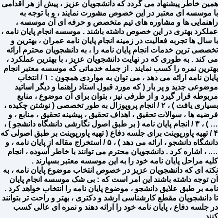
همین خاطر پیشنهاد می گردد که دانشجویان عزیز ، پیش از هر اقدامی
با موسسه ای معتبر در این خصوص مشورت نمایند ، و با توجه به
راهنمایی ها و مشاوره های تیم متخصص و حرفه ای آن موسسه ،
عملکرد بهتری در این خصوص داشته باشند . موسسه انجام پایان نامه ،
با سال ها تجربه فعالیت در زمینه انجام پایان نامه عمران ، بهترین و
تخصصی ترین خدمات انجام پایان نامه را ، به دانشجویان محترم ارائه
می کند .‌ به طوری که در نهایت دانشجویان عزیز ، با بهترین عملکرد ،
بهترین نمره را کسب نمایند . از جمله خدماتی که موسسه معتبر انجام
پایان نامه ارائه می دهد ، می توان به مواردی همچون : ۱ / انتخاب
موضوعی جدید و پر بار ( که مورد قبول استاد راهنما و دیگر اساتید
مربوطه قرار گیرد و از طرفی نیز ، بتوان برای آن موضوع ، منابع
بسیاری یافت ) ، ۲ / انجام پروپوزال به طور تخصصی ( نوشتن چکیده ،
فرضیه ها ، سوالات تحقیق ، اهداف تحقیق ، پیشینه تحقیق ، منابع ، و
… ) ، ۳ / انجام پایان نامه ( بر طبق اصول نگارشی دانشگاه دانشجو ) ،
۴ / تهیه پاورپوینت برای جلسه دفاع ( تهیه پاورپوینت بر طبق اصولی که
دانشگاه دانشجو ، ارائه می دهد ) ، ۵ / استخراج مقاله از پایان نامه ، و
…. ، اشاره کرد . دانشجویان محترم می توانند با خاطر آسوده ، انجام
کلیه مراحل پایان نامه خود را به این موسسه معتبر بسپارند .
نکته ای که دانشجویان عزیز در خصوص انتخاب موضوع پایان نامه ، به
آن توجه داشته باشند این امر است که : بی شک موسسه انجام پایان
نامه بر طبق علایق دانشجو ، موضوع پایان نامه را انتخاب خواهد کرد .
تا دانشجویان مقطع کارشناسی ارشد و دکتری ، بهتر و راحت تر بتوانند
در جلسه دفاع ، پایان نامه خود را ارائه دهند و نمره ای عالی کسب
کنند .