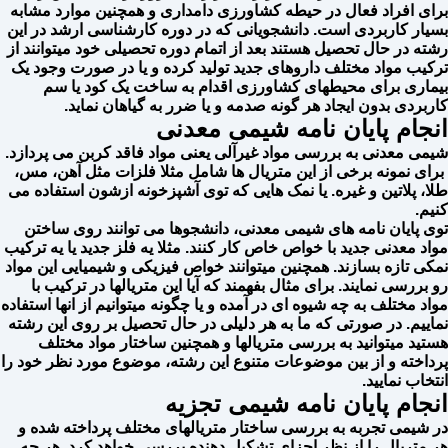
برای افراد فعال در حیطه کشاورزی دامداری و همچنین موارد مشابه
بسیار کاربردی است. دانشجویانی که در دوره کارشناسی ارشد در این
رشته در حال تحصیل هستند بعد از اتمام دوره تحصیلی خود میتوانند از
ترکیب مواد مختلف داروهای جدید تولید کرده و یا در صورت وجود یک
بیماری برای محیطهای کشاورزی اقدام به ساخت یک کود یا سم
کاربردی بدون ایجاد هر گونه صدمه و یا ضرر به گیاهان نماید.
انجام پایان نامه شیمی معدنی
شیمی معدنی به بررسی مواد غیرآلی یعنی مواد فاقد کربن می پردازد.
برای نمونه برخی از این متریال ها شامل مثلا فلزات مثل آهن، مس،
طلا، پلاتین و غیره. یا نمک هایی که توی آشپزخونه ازشون استفاده می
کنیم.
توی پایان نامه های شیمی معدنی، دانشجوها می توانند روی ساختن
مواد معدنی جدید با خواص خاص کار کنند. مثلا یه فلز جدید یا یه ترکیب
نمکی تازه بسازند. همچنین میتوانند خواص فیزیکی و شیمیایی این مواد
رو بررسی نمایند. برای مثال بفهمند که آیا این متریالها در ترکیب با
مواد مختلف به چه شیوه ای در آمده و یا چگونه میتوانیم از انها استفاده
نماییم. در صورتی که ما به هر دلیلی در حال تحصیل بر روی این رشته
هستید میتوانید به بررسی متریالها و همچنین ساختار مواد مختلف
پرداخته و از بین موضوعات متنوع این رشته، موضوع مورد نظر خود را
انتخاب نمایید.
انجام پایان نامه شیمی تجزیه
در شیمی تجربه به بررسی ساختار متریالهای مختلف پرداخته شده و
هر متریال را از نظر اجزای تشکیل دهنده بررسی خواهد کرد. هر چه