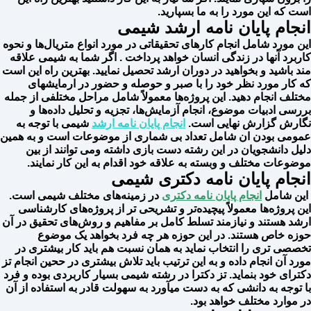
است که این مورد را به ما بسپارید.
انجام پایان نامه ارشد شیمی
این مورد شامل انجام کارهای تحقیقاتی در مورد انواع متریال‌ها و نحوه
کاربرد آنها در زندگی انسان خواهد پرداخت . اگر شما به شیمی علاقه
مند باشید و بخواهید در دوران ارشد تحصیل نمایید. بهترین راه این است
که کار مورد نظر خود را با صبر و حوصله و حضور در ارمایشهای
مختلف انجام دهید. این پروژه‌ها معمولاً شامل مراحل مختلفی از جمله
بررسی ادبیات موضوع، انجام آزمایش‌ها، تجزیه و تحلیل داده‌ها و
نگارش گزارش نهایی است.
انجام پایان نامه ارشد
شیمی با توجه به
عمومی بودن ان شامل تعداد بی شماری از موضوعات است و به همین
دلیل دانشجویان در این رشته دست بازی داشته ومی توانند از بین
موضوعات مختلف و وبسته به علاقه خود اقدام به این کار نمایند.
انجام پایان نامه دکتری شیمی
این شامل
انجام پایان نامه دکتری
در زمینه‌های مختلف شیمی است.
این پروژه‌ها معمولاً پیچیده‌تر و تشریحی تر از پروژه‌های کارشناسی
ارشد هستند و نیازمند تسلط کامل بر مفاهیم و روش‌های تحقیق در آن
حوزه خاص هستند. در این حوزه هر چه فرد بخواهد یک موضوع
تخصصی تری را انتخاب نماید به همان نسبت هم باید کار بیشتری در
مورد آن انجام داده و به این ترتیب باید تلاش بیشتری در ححین انجام تز
دکترای خود بنماید. تز دکترا در رشته شیمی بسیار کاربردی بوده و فرد
با توجه به دانشی که به دست میآورد به سهولت قادر به استفاده از آن
در موارد مختلف خواهد بود.