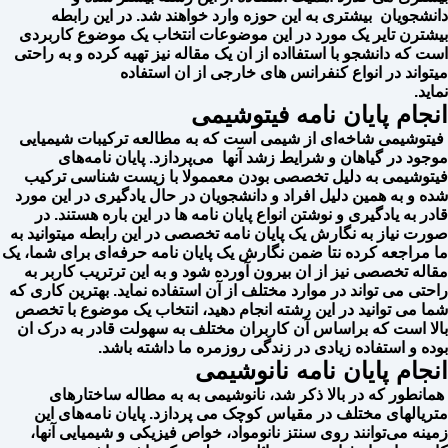
دانشجویان بیشتری به این حوزه وارد خواهند شد. در این رابطه
بیشترن تایر یک مورد در این موضوعات انتخاب یک موضوع کاربردی
است که دانشجو با استفااده از ان یک مقاله نیز تهیه کرده و به راحتی
میتواند در انواع کنفرانس های خارجی از ان استفاده
نماید.
انجام پایان نامه فیتوشیمی
فیتوشیمی شاخه‌ای از شیمی است که به مطالعه ترکیبات شیمیایی
موجود در گیاهان و شرایط زشد آنها می‌پردازد. پایان نامه‌های
فیتوشیمی به دلیل تخصصی بودن معممولا با زیست شناسی ترکیب
شده و به همین دلیل افراد و دانشجویان در حال یادگیری در این مورد
قادر به یادگیری و نوشتن انواع پایان نامه ها در این باره هستند. در
صورت نیاز به نگارش یک پایان نامه تخصصی در این رابطه میتوانید به
ما مراجعه کرده نتا ضمن نگارش یک پایان نامه حرفه‌ای برای شما، یک
مقاله تخصصی نیز از ان بیرون آورده شود و به این ترتریب کاربر به
راحتی می تواند در موارد مختلف از آن استفاده نماید. بهترین کاری که
شما می توانید در این رشته انجام دهید، انتخاب یک موضوع با تخصص
بالا است که براساس آن کاربران مختلف به سهولت قادر به درک ان
بوده و استفاده زیادی در زندگی روزمره ما داشته باشد.
انجام پایان نامه نانوشیمی
همانطور که در بالا ذکر شد، نانوشیمی به به مطاله ساختارهای
متریالهای مختلف در مقیاس کوچک می پردازد. پایان نامه‌های این
زمینه می‌توانند روی سنتز نانومواد، خواص فیزیکی و شیمیایی آنها،