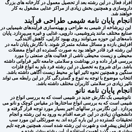
افراد فعال در این رشته بعد از تحصیل معمول در کارخانه های بزرگ
داروسازی و همچنین بخش زیادی از مراکز عذایی مشغول به کار
خواهند شد.
انجام پایان نامه شیمی طراحی فرآیند
این زیرشاخه از شیمی به طراحی و بهینه‌سازی فرآیندهای شیمیایی در
صنایع مختلف مانند پتروشیمی، دارویی، غذایی و غیره می‌پردازد. پایان
نامه‌های این حوزه می‌توانند روی بهبود کارایی، کاهش آلایندگی،
افزایش بازده و مسائل مشابه متمرکز شوند. با نگارش پایان نامه در
این رشته فرد قادر خواهد بود به صورت گسترده ای انواع معضلات
محیطی و زیست محیطی ناشی از فعالیت های صنعتی را مورد
بررسی قرار داده و در بهداشت و سلامتی جامعه تاثیر فراوانی داشته
باشد. برای شروع به تخصیل در این رشته فرد باید به انواع فلزات
سنگین و همچنین نحوه تاثیر انها بر محیط زیست آگاهی داشته باشد.
انتخاب موضوع با توجه به تنوع و گستردگی کار در این رابطه می تواند
تاثیر زیادی در سلامتی کاربران مختلف داشته باشد.
انجام پایان نامه نانو
نانوشیمی بک نگارش جدید در شیمی است که به بررسی انواع در
شیمی است که به بررسی انواع ساختارها در مقیاس کوچک و نانو می
پردازد . این نگارس در سالهای اخیر بسیار مورد توجه قرار گرفته و
دانشجویان زیادی در این عرصه اقدام به ورود به این رشته و انجام
تحقیقات گسترده در این باره کرده اند. به صورتکلی این مورد سب
افزایش پیشرفت و شهرت این رشته شده است. همچنین هرچه تایم
بیشتری می گذرد اهمیت استفاده از این رشته بیشتر شده و