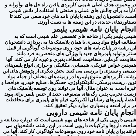
در مجموع، هدف اصلی شیمی کاربردی یافتن راه حل های نوآورانه و
کارآمد برای چالش های عملی و صنعتی با استفاده از دانش شیمی
است. دانشجویان این رشته با پایان نامه های خود سعی می کنند تا
دستاوردهای جدیدی در این زمینه ها به دست آورند.
انجام پایان نامه شیمی پلیمر
شیمی پلیمر یکی از شاخه های تخصصی علم شیمی است که به
مطالعه انواع مواد پلیمری یا همان پلاستیک ها می پردازد. دانشجویان
این رشته در پایان نامه های خود، روی موضوعات گوناگونی از قبیل
سنتز و تولید پلیمرهای جدید با ویژگی های منحصر به فرد مانند
مقاومت گرمایی، شفافیت، انعطاف پذیری و غیره کار می کنند. آنها
همچنین خواص فیزیکی، شیمیایی، مکانیکی و حرارتی انواع پلیمرهای
طبیعی و سنتزی را بررسی می کنند. بخش دیگری از پژوهش های این
رشته، کاربردهای متنوع پلیمرها در زمینه های مختلف از جمله مواد
نوین، زیست پزشکی، نانوتکنولوژی، حسگرها، صنایع خودرو، هوافضا و
غیره است. به عنوان مثال، آنها می توانند روی توسعه پلاستیک های
زیست تخریب پذیر، رگ های مصنوعی جدید از جنس پلیمر برای پیوند
اعضا، پلیمرهای رسانای الکتریکی، فیلم های پلیمری برای محافظت
در برابر اشعه و بسیاری موارد دیگر تحقیق کنند.
انجام پایان نامه شیمی دارویی
شیمی دارویی یکی از شاخه های مهم شیمی است که درباره مطالعه و
ساخت داروها و ترکیبات دارویی است. در این رشته، دانشجویان می
توانند برای پایان نامه خود روی موضوعات گوناگونی کار کنند. آنها می