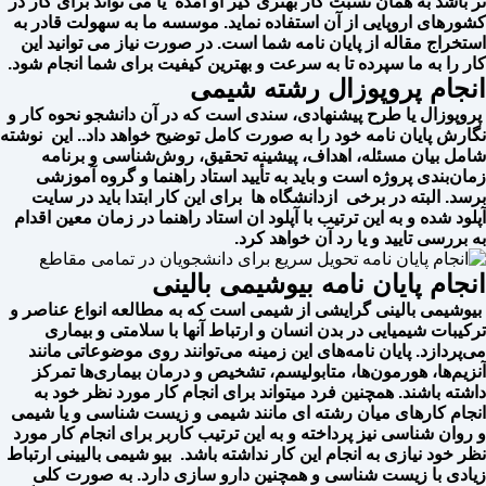
تر باشد به همان نسبت کار بهتری گیر او آمده یا می تواند برای کار در
کشورهای اروپایی از آن استفاده نماید. موسسه ما به سهولت قادر به
استخراج مقاله از پایان نامه شما است. در صورت نیاز می توانید این
کار را به ما سپرده تا به سرعت و بهترین کیفیت برای شما انجام شود.
انجام پروپوزال رشته شیمی
پروپوزال یا طرح پیشنهادی، سندی است که در آن دانشجو نحوه کار و
نگارش پایان نامه خود را به صورت کامل توضیح خواهد داد.. این نوشته
شامل بیان مسئله، اهداف، پیشینه تحقیق، روش‌شناسی و برنامه
زمان‌بندی پروژه است و باید به تأیید استاد راهنما و گروه آموزشی
برسد. البته در برخی ازدانشگاه ها برای این کار ابتدا باید در سایت
آپلود شده و به این ترتیب با آپلود ان استاد راهنما در زمان معین اقدام
به بررسی تایید و یا رد آن خواهد کرد.
انجام پایان نامه بیوشیمی بالینی
بیوشیمی بالینی گرایشی از شیمی است که به مطالعه انواع عناصر و
ترکیبات شیمیایی در بدن انسان و ارتباط آنها با سلامتی و بیماری
می‌پردازد. پایان نامه‌های این زمینه می‌توانند روی موضوعاتی مانند
آنزیم‌ها، هورمون‌ها، متابولیسم، تشخیص و درمان بیماری‌ها تمرکز
داشته باشند. همچنین فرد میتواند برای انجام کار مورد نظر خود به
انجام کارهای میان رشته ای مانند شیمی و زیست شناسی و یا شیمی
و روان شناسی نیز پرداخته و به این ترتیب کاربر برای انجام کار مورد
نظر خود نیازی به انجام این کار نداشته باشد. بیو شیمی بالیینی ارتباط
زیادی با زیست شناسی و همچنین دارو سازی دارد. به صورت کلی