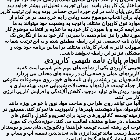
ساختار یک کار بهتر باشد. میزان تجزیه و تحلیل نیز بیشتر خواهد شد.
نگارش پایان نامه در این حوزه امری حساس بوده و به این ترتیب کاربر
باید برای انتخاب موضوع دقت زیادی را به خرج دهد. در هر کدام از
موارد فوق کاربران مختلف با توجه به وضعیت خود میتوانند به ما
مراجعه کرده و با سپردن کار خود به ما علاوه بر انتخاب موضوع کار
مورد نظر را نیز انجام دهیم. با سپردن کار خود به ما از نگارش یک
پایان نامه تخصصی در این رابطه مطمئن شده و به این ترتیب شما به
سهولت قادر به انجام کارهای مختلف بر اساس برنامه خود بوده و
مشکلی نیز در این رابطه نخواهید داشت.
انجام پایان نامه شیمی کاربردی
شیمی کاربردی یکی از شاخه های مهم علم شیمی است که به
کاربردهای عملی و صنعتی آن در زمینه های مختلف می پردازد.
دانشجویان این رشته در پایان نامه های خود، روی موضوعات متنوعی
از جمله توسعه فرآیندها و محصولات شیمیایی جدید، بهینه سازی و
بهبود روش های تولید موجود، کاهش آلایندگی و افزایش کارایی انرژی
کار می کنند.
آنها می توانند روی طراحی و ساخت مواد نوین با خواص ویژه مانند
نانومواد، مواد هوشمند، پلیمرها و کامپوزیت ها تمرکز کنند. همچنین در
زمینه توسعه کاتالیزورهای جدید برای تسریع و کنترل واکنش های
شیمیایی در صنایع مختلف فعالیت می کنند. حوزه دیگری که مورد
توجه این رشته است، توسعه فرآیندها و تکنولوژی های سبز و دوستدار
محیط زیست مانند تولید انرژی های تجدیدپذیر، تصفیه آب و پساب و
کاهش انتشار گازهای گلخانه ای است.