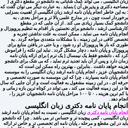
زبان انگلیسی ، می تواند کمک شایانی به دانشجو در مقطع دکتری (
مصاحبه دکتری و پذیرش آن ) بنماید . به عبارت دیگر می توان گفت که
: به این خاطر انجام پایان نامه ارشد زبان انگلیسی از اهمیت بسزایی
برخوردار است چون ، در مدارج علمی بالا تر و مراحل بعدی ، به
دانشجو کمک بسیار زیادی می کند . از آن جایی که در مقطع
کارشناسی ارشد ، دانشجو برای نخستین بار اقدام به تنظیم پروپوزال و
انجام پایان نامه می نماید ، ممکن است به علت نداشتن تجربه و
تخصص کافی در این زمینه ، با مشکلات متعددی مواجه گردد . به
طوری که بار ها پروپوزال او رد شود ، و یا حتی در یافتن منابع برای
پروپوزال و پایان نامه ، دچار مشکل گردد . نباید این نکته را فراموش
کرد که ، دانشجو فقط یک نیمسال ( یک ترم ) برای ارائه پایان نامه
زمان دارد و پس از آن باید تجدید ترم نماید ‌، که بی شک برای دانشجو
هزینه خواهد داشت . بنابراین ، بهترین راه ممکن این است که
دانشجویان عزیز ، انجام پایان نامه ارشد زبان انگلیسی را به موسسه
انجام پایان نامه بسپارند ، چرا که این موسسه به صورت تخصصی و
حرفه ای ، در این زمینه مشغول به فعالیت است ‌و از آن جایی که سال
ها در این زمینه فعالیت می کند ، می تواند در کوتاه ترین بازه زمانی و
با کم ترین هزینه ، ۰ تا ۱۰۰ مراحل پایان نامه دانشجویان عزیز را ،
انجام دهد .
انجام پایان نامه دکتری زبان انگلیسی
انجام پایان نامه دکتری
زبان انگلیسی ، نسبت به انجام پایان نامه ارشد
زبان انگلیسی ، کمی پیچیده تر و حساس تر می باشد . چرا که دانشجو
باید در این مقطع و مرحله ، پایان نامه ای تخصصی تر و خاص تر ارائه