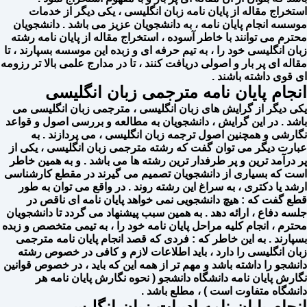
استخراج مقاله از پایان نامه زبان انگلیسی ، یکی دیگر از خدمات
موسسه انجام پایان نامه ، به دانشجویان عزیز می باشد . دانشجویان
محترم می توانند با خاطر آسوده ، استخراج مقاله از پایان نامه رشته
زبان انگلیسی خود را ، به تیم حرفه ای و زبده این موسسه بسپارند ، تا
مقاله ای پر بار و اصولی دریافت کنند ، تا در مدارج علمی بالا تر رزومه
ای قوی داشته باشند .
انجام پایان نامه مترجمی زبان انگلیسی
یکی دیگر از گرایش های زبان انگلیسی ، مترجمی زبان انگلیسی می
باشد . در این گرایش ، دانشجویان به مطالعه و بررسی اصول و قواعد
نگارشی و همچنین اصول ترجمه زبان انگلیسی ، می پردازند . به
عبارت دیگر می توان گفت که رشته مترجمی زبان انگلیسی ، یکی از
پر درآمد ترین و پر طرفدار ترین رشته ها می باشد . و به همین خاطر
است که بسیاری از دانشجویان تصمیم می گیرند در مقطع کارشناسی
ارشد یا دکتری ، به سراغ این رشته روند . در واقع می توان به طور
قطع گفت که : هیچ دانشجویی نمی خواهد پایان نامه ای ناقص در
جلسه دفاع ، ارائه دهد . به همین سبب پیشنهاد می گردد تا دانشجویان
محترم ، انجام کلیه مراحل پایان نامه خود را ، به تیمی متخصص و زبده
بسپارند . به این خاطر که : فردی که قصد انجام پایان نامه مترجمی
زبان انگلیسی را دارد ، باید اطلاعات لازم و کافی در خصوص رشته
دانشجو را داشته باشد و مهم تر از همه این که باید ، در خصوص قوانین
نگارش پایان نامه دانشگاه دانشجو ( نحوه نگارش پایان نامه هر
دانشگاه متفاوت است ) ، مطلع باشد .
انجام پایان نامه ادبیات زبان انگلیسی