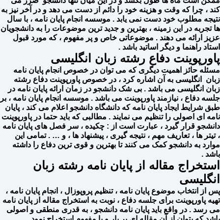
ممکن است ماه ها طول بکشد و در این میان تنها دانشجو ضرر می
کند ، چرا که وقت و هزینه خود را دائم از دست می دهد و در آخر نیز به
نتیجه مطلوب خود دست نمی‌ یابد . موسسه انجام پایان نامه ، با سال
ها تجربه در این زمینه ، بهترین و جدید ترین موضوعات را به دانشجویان
عزیز ارائه می دهند . موضوعاتی خاص و پر مفهوم ، که مورد قبول
استاد راهنما و دیگر اساتید باشد .
پاورپوینت دفاع رشته زبان انگلیسی
مسئله حائز اهمیت دیگری که می توان در خصوص انجام پایان نامه
زبان انگلیسی به آن اشاره کرد ، در خصوص پاورپوینت دفاع رشته
زبان انگلیسی می باشد . بی شک دانشجو در زمان ارائه پایان نامه در
جلسه دفاع ، نیازمند پاورپوینت می باشد . موسسه انجام پایان نامه ، بر
طبق شرایط ایجاد پایان نامه که دانشگاه دانشجو اعلام می کند ، پایان
نامه ای اصولی را تنظیم می نمایند . مطالبی که باید حتما در پاورپوینت
دانشجو قرار گیرد ، عبارت است از : چکیده ، سر فصل های پایان نامه
، تیتر ها ، تعاریف مهم ، نتیجه گیری ، پیشنهاد ها ، و … . تمامی این
موارد به دانشجو کمک می کنند تا بهترین و قوی ترین دفاع را داشته
باشد .
استخراج مقاله از پایان نامه رشته زبان
انگلیسی
پس از انتخاب موضوع پایان نامه ، تنظیم پروپوزال ، انجام پایان نامه ،
تهیه پاورپوینت برای جلسه دفاع ، نوبت به استخراج مقاله از پایان نامه
می رسد . در واقع باید پایان نامه دانشجو ، به قدری منطقی و اصولی
باشد که بتوان از آن مقاله ای پر بار و با مفهوم استخراج نمود .