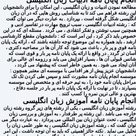
مطالعه نمودن ادبیات و زبان انگلیسی ، این امکان را برای دانشجویان
این رشته فراهم می کند تا به شناسایی روش هایی که در آن زبان
انگلیسی شکل گرفته است ، بپردازد . به عبارت دیگر می توان گفت
که : رشته ادبیات انگلیسی ، سبب ترویج مهارت در تفاسیر ادبی و
همچنین سبب نوشتن و تفکر انتقادی ، می گردد . مسئله ای که در این
خصوص باید ذکر کرد ، این امر است که : دانشجویان مقطع کارشناسی
ارشد ، باید همواره به این موضوع توجه داشته باشند که ، ارائه یک پایان
نامه قوی و پر بار ، باعث می شود که کار آن ها در مصاحبه دکتری ،
آسان تر گردد . در واقع با ارائه یک پایان نامه پر‌ بار و قوی است که
شانس قبولی آن ها ، بسیار افزایش می یابد و رزومه ای عالی برای
آنان ایجاد می شود . به همین خاطر است که پیشنهاد می گردد ،
دانشجویان عزیز پیش از هر اقدامی با موسسه ای معتبر همچون :
موسسه انجام پایان نامه مشورت کنند و سپس طی کردن تک تک
مراحل پایان نامه خود را ، به تیم حرفه ای و متخصص این موسسه
بسپارند ، تا در نهایت با ارائه یک پایان نامه پر بار در جلسه دفاع ،
بهترین و عالی ترین نمره را کسب کنند .
انجام پایان نامه آموزش زبان انگلیسی
رشته آموزش زبان انگلیسی ، یکی از رشته های زیر گروه رشته زبان
خارجه می باشد . این رشته پر طرفدار ، به آموزش و بررسی زبان
انگلیسی ، تحت عنوان زبان بین المللی می پردازد . به عبارت دیگر می
توان گفت که ، رشته آموزش زبان انگلیسی ، به طور علمی زبان را
تحلیل می نماید . نکته حائز اهمیتی که باید به آن توجه داشت ، این امر