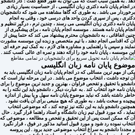
دهد . به همین سبب است که می توان به طور قطع گفت ؛ کار دانشجو
در انجام پایان نامه دکتری زبان انگلیسی ، از حساسیت بسیار زیادی
برخوردار می باشد . به طوری که گاها مشاهده می شود که دانشجویان
دکتری ، پس از سپری کردن واحد های درسی خود ، وقتی به انجام
پایان نامه دکتری زبان انگلیسی می رسند ، چندین ترم ، درگیر تنظیم و
انجام پایان نامه هستند . موسسه انجام پایان نامه ، برای پیشگیری از
چنین اتفاقاتی ، به دانشجویان محترم پیشنهاد می کند که حتما پیش از
آن که اقدامی انجام دهند ، با تیم متخصص و زبده این موسسه مشورت
نمایند و سپس با راهنمایی و مشاوره های لازم ، به کمک تیم حرفه ای
این موسسه ، پایان نامه خود را ارائه دهند و نمره ای عالی کسب کنند .
موضوع پایان نامه زبان انگلیسی
یکی از مهم ترین مسائلی که در انجام پایان نامه زبان انگلیسی باید به
آن توجه داشت ، انتخاب موضوع می باشد . در این مرحله نیاز است که
دانشجو با تحقیق و تفحص فراوان ، بهترین و جدید ترین موضوع را برای
پایان نامه خود انتخاب کند . به عبارت دیگر ، دانشجو باید این نکته را به
خاطر داشته باشد که نباید موضوع پایان نامه سهل و یا بیش از اندازه
پیچیده و سخت باشد ، به طوری که هیچ منبعی برای آن یافت نشود .
همچنین دانشجو باید به این نکته نیز توجه کند ، که موضوعی انتخاب
نماید ، که مورد قبول تیم زبان دانشگاه و استاد راهنما قرار گیرد . حال
آن که ممکن است پس از این تحقیق و تفحص و مطالعه ، موضوعی که
انتخاب نموده رد شود و مورد قبول اساتید مذکور در فوق ، قرار نگیرد
و مجددا دانشجو به سراغ انتخاب موضوعی جدید برود . این پروسه