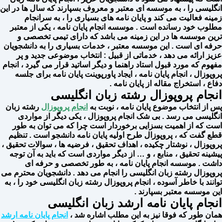
انگلیسی را ، به موسسه ای معتبر و معروف بسپارند که سال ها در این
زمینه فعالیت می کند و پایان نامه های بسیاری را ، به سرانجام
مطلوب خود رسانده است . موسسه انجام پایان نامه ، یکی از معتبر
ترین موسسه ها در این زمینه می باشد که دارای تیمی تخصصی و
حرفه ای است . این موسسه معتبر ، خدمات بسیاری را به دانشجویان
عزیز ارائه می دهد ، خدماتی از قبیل : انتخاب موضوعی جدید و پر
مفهوم که مورد قبول استاد راهنما و دیگر اساتید قرار می گیرد ، انجام
پروپوزال ، انجام پایان نامه ، ایجاد پاورپوینت پایان نامه برای جلسه
دفاع ، استخراج مقاله از پایان نامه .
انجام پروپوزال رشته زبان انگلیسی
پس از انتخاب موضوع پایان نامه ، نوبت به
انجام پروپوزال
رشته زبان
انگلیسی می رسد . بی شک انجام پروپوزال ، یکی دیگر از مواردی
است که از اهمیت بسزایی برخوردار است چرا که می توان به طور
قطع گفت که ، پروپوزال طرح اولیه پایان نامه دانشجو است . تنظیم
پروپوزال ، نوشتار چکیده ، اهداف تحقیق ، فرضیه ها ، سوالات تحقیق ،
پیشینه تحقیق ، منابع ، و … از دیگر مواردی است که باید به آن توجه
داشت . موسسه انجام پایان نامه ، به طور تخصصی و حرفه ای
پروپوزال رشته زبان انگلیسی را انجام می دهد . دانشجویان محترم‌ می
توانند با خاطر آسوده ، انجام پروپوزال رشته زبان انگلیسی خود را ، به
این موسسه معتبر بسپارند .
انجام پایان نامه ارشد زبان انگلیسی
همان طور که فوقا نیز به این مطلب اشاره شد ،
انجام پایان نامه ارشد