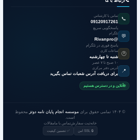
📞
ارتباط با ما
تماس با کارشناس
📞
09120917261
پاسخگویی سریع
تلگرام
💬
@Rivanpro
پاسخ فوری در تلگرام
ساعات کاری
🕐
شنبه تا چهارشنبه
۱۰ صبح تا ۷ عصر
آدرس دفتر مرکزی
📍
برای دریافت آدرس شعبات تماس بگیرید
آنلاین و در دسترس هستیم
© ۱۴۰۴ تمامی حقوق برای
موسسه انجام پایان نامه دوتز
محفوظ
است.
خانه
ثبت سفارش
تماس با ما
مقالات
🔒 SSL امن
✅ تضمین کیفیت