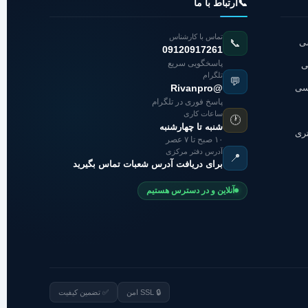
📞
ارتباط با ما
تماس با کارشناس
شی
📞
09120917261
پاسخگویی سریع
ی
تلگرام
💬
اسی
@Rivanpro
پاسخ فوری در تلگرام
ساعات کاری
🕐
شنبه تا چهارشنبه
تری
۱۰ صبح تا ۷ عصر
آدرس دفتر مرکزی
📍
برای دریافت آدرس شعبات تماس بگیرید
آنلاین و در دسترس هستیم
🔒 SSL امن
✅ تضمین کیفیت