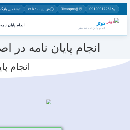
✅
🕐
💬
📞
09120917261
@Rivanpro
ش–چ · ۱۰ تا ۱۹
تضمین بازگ
دوتز
انجام پایان نامه
انجام پایان‌نامه تضمینی
انجام پایان نامه در 
انجام پا