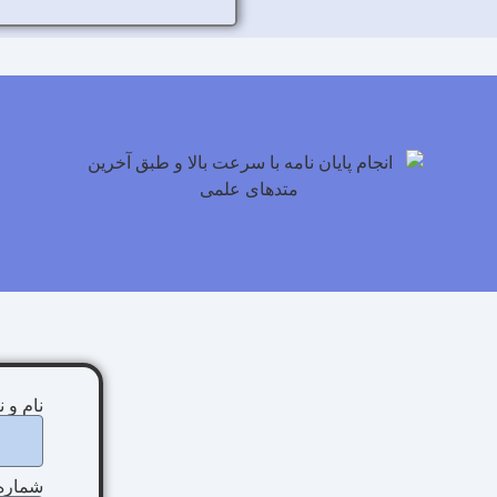
نام و 
شماره