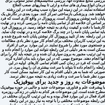
بررسی منابع متفاوت آنها، بررسی مکانیسم‌های تمایز سلولی، برای
درمان انواع بیماری های ساده و ارثی تا بیماریهای صعب العلاج
استفاده نمایند. در این زمینه این موارد سبب پیشرفت در این رشته
خواهند شد. و پزشکی بازساختی تمرکز کنند. مورد بعدی در نگارش یک
پایان نامه نوشتن پروپوزال است. پروپوزال در واقع کاری است که فرد
بر اساس آن خلاصه ای از تمامی پایان نامه را بررسی کرده و در نهایت
کارشما با دقت و کیفیت زیادی به نتیجه خواهد رسید. در پروپوزال فرد
باید تمامی پایان نامه را در چند برگ خلاصه کرده و در نهایت چک نماید.
در این رابطه بعد از تایید پروپوزال کار نوشتن پایان نامه شروع شده و
به این ترتیب کاربران مختلف برای انجام کار مورد نظر بادی مطالعات
و جستجوی مورد نظر را شروع نمایند. در این موارد برخی از افراد
ممکن است به هر دلیلی در این رابطه نتوانند این موارد را انجام داده و
به این ترتیب مجبور به برون سپاری آن شده و در نتیجه باید کار را برای
آنها انجام دهند. موضوع مهمی که در این موارد باید بدان اشاره گردد
این است که فرد در زمان کمی اقدام تمامی کارهای اولیه در این
رابطه را انجام داده تا بتواند با سرعت بیشتری ان را پیش ببرد. در
صورتی که شما به هر دلیلی اقدام به این کار ننمایید ممکن است کار
مورد نظر شما با سرعت و دقت زیادی به نتیجه مورد نظر نرسد.
موضوعات به روز و جدید برای بیوفیزیک
با پیشرفت علم و فناوری، موضوعات جدید و جالبی در حوزه بیوفیزیک
مطرح شده است. این موضوعات هر کدام به دلیلی در زندگی روزمره
افراد فعال در این موارد فعال بوده و به این ترتیب کاربران مختلف در
این رابطه موضوعات مختلفی را با توجه به نیاز روز در این رابطه