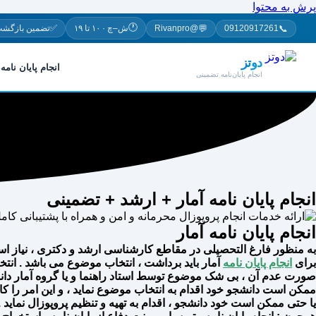
پرش به محتوا
🕐
✅
💬
📞
09120917261
@Rivanpro
ش–چ · ۱۰ تا ۱۹
تضمین بازگشت
دوتز
انجام پایان نامه
انجام پایان‌نامه تضمینی
انجام پایان نامه آمار + ارشد + تضمینی
انجام پایان نامه آمار
به منظور فارغ التحصیلی در مقاطع کارشناسی ارشد و دکتری ، نیاز است ک
برای
انجام پایان نامه
آمار باید برداشت ، انتخاب موضوع می باشد . انتخ
صورت عدم آن ، بی شک موضوع توسط استاد راهنما و یا گروه آمار دانشگ
ممکن است دانشجو خود اقدام به انتخاب موضوع نماید ، و این امر را ک
یا حتی ممکن است خود دانشجو ، اقدام به تهیه و تنظیم پروپوزال نما