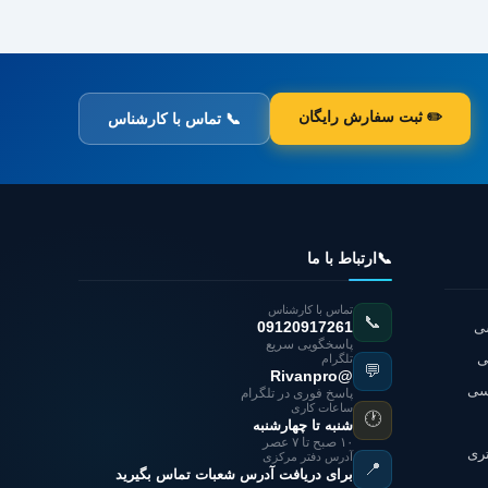
✏️ ثبت سفارش رایگان
📞 تماس با کارشناس
📞
ارتباط با ما
تماس با کارشناس
📞
شی
09120917261
پاسخگویی سریع
ی
تلگرام
💬
@Rivanpro
اسی
پاسخ فوری در تلگرام
ساعات کاری
🕐
شنبه تا چهارشنبه
۱۰ صبح تا ۷ عصر
تری
آدرس دفتر مرکزی
📍
برای دریافت آدرس شعبات تماس بگیرید