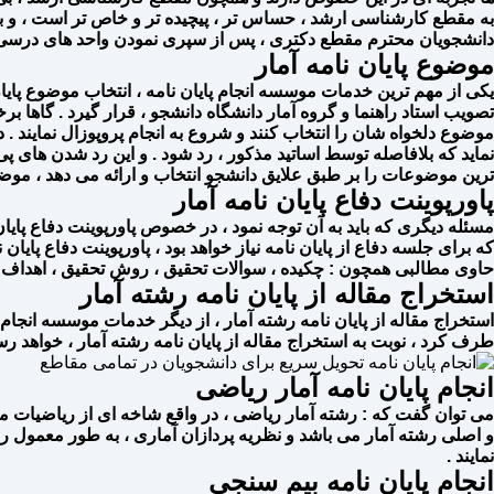
به مقطع کارشناسی ارشد ، حساس تر ، پیچیده تر و خاص تر است ، و بی شک 
دانشجویان محترم مقطع دکتری ، پس از سپری نمودن واحد های درسی خود 
موضوع پایان نامه آمار
یکی از مهم ترین خدمات موسسه انجام پایان نامه ، انتخاب موضوع پایا
تصویب استاد راهنما و گروه آمار دانشگاه دانشجو ، قرار گیرد . گاها ب
موضوع دلخواه شان را انتخاب کنند و شروع به انجام پروپوزال نمایند
نماید که بلافاصله توسط اساتید مذکور ، رد شود . و این رد شدن های پی
ترین موضوعات را بر طبق علایق دانشجو انتخاب و ارائه می دهد ، موضو
پاورپوینت دفاع پایان نامه آمار
مسئله دیگری که باید به آن توجه نمود ، در خصوص پاورپوینت دفاع پایان ن
که برای جلسه دفاع از پایان نامه نیاز خواهد بود ، پاورپوینت دفاع پایان
حاوی مطالبی همچون : چکیده ، سوالات تحقیق ، روش تحقیق ، اهداف تحق
استخراج مقاله از پایان نامه رشته آمار
استخراج مقاله از پایان نامه رشته آمار ، از دیگر خدمات موسسه انجام پا
طرف کرد ، نوبت به استخراج مقاله از پایان نامه رشته آمار ، خواهد رسی
انجام پایان نامه آمار ریاضی
می‌ توان گفت که : رشته آمار ریاضی ، در واقع شاخه ای از ریاضیات می
و اصلی رشته آمار می باشد و نظریه پردازان آماری ، به طور معمول ر
نمایند .
انجام پایان نامه بیم‌ سنجی