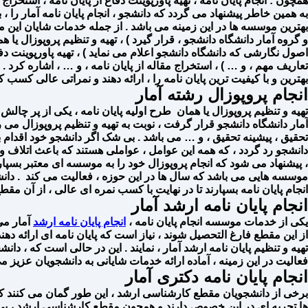
همچون : انجام پایان نامه ، تهیه پاورپوینت دفاع از پایان نامه ، استخرا
به همین خاطر پیشنهاد می گردد که دانشجو ، انجام پایان نامه آمار را ، ب
بهترین موسسه ها در این زمینه می باشد . از جمله خدمات شایان این م
و گروه آمار دانشگاه دانشجو ، قرار گیرد ) ، تهیه و تنظیم پروپوزال یا ه
اصول نگارشی که دانشگاه دانشجو اعلام می‌ نماید ) ، تهیه پاورپوینت دف
بهترین و با کیفیت ترین پایان نامه را ، ارائه دهند و نمراتی عالی کسب کن
انجام پروپوزال رشته آمار
تهیه و تنظیم پروپوزال یا همان طرح اولیه پایان نامه ، یکی از پر چال
آمار دانشگاه دانشجو قرار گرفت ، نوبت به تهیه و تنظیم پروپوزال م
تحقیق ، پیشینه تحقیق ، و … می باشد . بی شک اگر دانشجو خود اقدام ب
دانشجو رد گردد ، که همه این عوامل ، عواملی هستند که باعث اتلاف و
، پیشنهاد می شود که انجام پروپوزال خود را به موسسه ای معتبر بسپار
موسسه هایی می باشد که سال ها در این حوزه ، فعالیت می کند . دانش
انجام پایان نامه بسپارند تا در نهایت با کسب نمره ای عالی ، از آن مق
انجام پایان نامه ارشد آمار
یکی از خدمات موسسه انجام پایان نامه ،
انجام پایان نامه ارشد
آمار می
از این مقطع فارغ التحصیل شوند ، نیاز است که پایان نامه ای ارائه ده
تهیه و تنظیم پایان نامه ارشد آمار ، نمایند . این در حالی است که ، دانشج
فعالیت در این زمینه ، آماده ارائه خدمات شایانی به دانشجویان عزیز می
انجام پایان نامه دکتری آمار
برخی از دانشجویان مقطع کارشناسی ارشد ، این طور گمان می کنند که وقتی
ها تجربه ای در این خصوص دارند و همچون مقطع کارشناسی ارشد ، بی تج