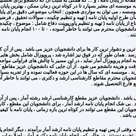
ج مقاله از پایان نامه ، و … که همگی به سبب آن که دانشجو برای نخستین ب
ه موسسه ای معتبر بسپارد تا در کوتاه ترین زمان ممکن ، بهترین پایان نا
وسسه ، می توان به مواردی همچون : انتخاب موضوعی دقیق برای پایان 
مان طرح اولیه پایان نامه ( تهیه و تنظیم چکیده ، سوالات تحقیق ، فرضیه
اع از پایان نامه ( تهیه و تنظیم پاورپوینت دفاع شامل : موضوع ، چکید
تعاریف مهم ، و … ) ، استخراج مقاله از پایا
ند .
ش ترین و دشوار ترین کار ها برای دانشجویان عزیز می باشد . پس از آن
ی رسد . همان طور که در فوق نیز اشاره شد ، پروپوزال شامل بخش های
ه انجام پروپوزال آمار نماید ، در این مسیر با چالش های فراوانی موا
قت و هزینه دانشجو می شود . از آن جایی که دانشجویان عزیز مقاطع ک
ند . موسسه ای که سال ها در این حوزه فعالیت نموده و از تجربه بسیا
جویان محترم مقاطع کارشناسی ارشد و دکتری ، می توانند با خاطر آسو
طع فارغ التحصیل شوند .
 باشد . دانشجویان عزیز مقطع کارشناسی ارشد رشته آمار ، پس از آن
ند . بی شک انجام پایان نامه ارشد آمار ، برای دانشجویان این مقطع ،
ویان این مقطع می توانند در کوتاه ترین بازه زمانی ، پایان نامه با کیفیت
 باشد .
 از پس تهیه و تنظیم پایان نامه ارشد آمار برآمدند ، دیگر انجام پایا
ربه نیستند . در حالی که ، انجام پایان نامه دکتری آمار ، اصلا به 