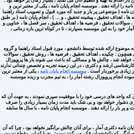
ار اقدام به تهیه و تنظیم آنان می نماید ، بسیار زمان بر خواهد بود .
مه را ارائه دهند . موسسه انجام پایان نامه ، یکی از معتبر ترین و
نامه ( موضوعی پر بار و جدید که مورد قبول و تصویب استاد راهنما
 ها ، اهداف تحقیق ، پیشینه تحقیق ، و … ) ، انجام پایان نامه ( بر طبق
ه ، سوالات تحقیق ، فرضیه ها ، اهداف تحقیق ، سر فصل ها ، عناوین و
ن نامه ، و … ، اشاره کرد . دانشجویان محترم می توانند با خاطر آسوده ، ۰ تا ۱۰۰ انجام پایان نامه آمار خود را به این موسسه بسپارند ، تا در کوتاه ترین بازه زمانی ،
 که موضوع ارائه شده توسط دانشجو ، مورد قبول استاد راهنما و گروه
ی همچون : چکیده ، اهداف تحقیق ، فرضیه ها ، روش تحقیق ، سوالات
جه خواهد شد ، چالش ها و مسائلی که باعث می شوند بار ها پروپوزال
ارشناسی ارشد و دکتری ، در این زمینه تجربه و تخصص چندانی ندارند
ر زیادی برخوردار است .
موسسه انجام پایان نامه
، یکی از معتبر ترین
ده انجام پروپوزال رشته آمار را ، به تیم مجرب و زبده موسسه
 که واحد های درسی خود را با موفقیت سپری نمودند ، به جهت آن که
 کاری دشوار خواهد بود و بی شک باید مدت زمان بسیار زیادی را صرف
 و پر بار را ارائه دهند . موسسه انجام پایان نامه ، با سال ها سابقه
ن نامه دکتری آمار ، برای آنان چالش برانگیز نخواهد بود ، چرا که آن
این سادگی که دانشجویان فکر می کنند نیست . چرا که این مقطع نسبت