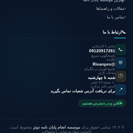
مقالات و راهنماها
تماس با ما
📞
ارتباط با ما
تماس با کارشناس
📞
09120917261
پاسخگویی سریع
تلگرام
💬
@Rivanpro
پاسخ فوری در تلگرام
ساعات کاری
🕐
شنبه تا چهارشنبه
۱۰ صبح تا ۷ عصر
آدرس دفتر مرکزی
📍
برای دریافت آدرس شعبات تماس بگیرید
آنلاین و در دسترس هستیم
© ۱۴۰۴ تمامی حقوق برای
موسسه انجام پایان نامه دوتز
محفوظ است.
خانه
ثبت سفارش
تماس با ما
مقالات