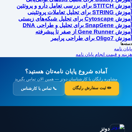
آموزش STITCH برای بررسی تعامل دارو و پروتئین
آموزش STRING برای تحلیل تعاملات پروتئینی
آموزش Cytoscape برای تحلیل شبکه‌های زیستی
آموزش SnapGene برای تحلیل و طراحی DNA
آموزش Gene Runner از صفر تا پیشرفته
آموزش Oligo7 برای طراحی پرایمر
دسته‌ها
پایان نامه
هزینه و قیمت انجام پایان نامه
آماده شروع پایان نامه‌تان هستید؟
مشاوره رایگان با کارشناسان دوتز — همین الان تماس بگیرید
✏️ ثبت سفارش رایگان
📞 تماس با کارشناس
دوتز