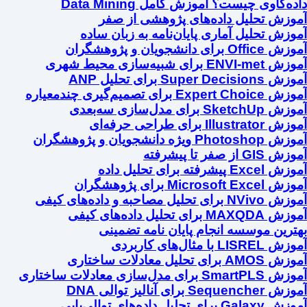
داده‌کاوی چیست؟ آموزش کامل Data Mining
آموزش تحلیل داده‌های پژوهشی از صفر
آموزش تحلیل آماری پایان‌نامه به زبان ساده
آموزش Office برای دانشجویان و پژوهشگران
آموزش ENVI-met برای شبیه‌سازی محیط شهری
آموزش Super Decisions برای تحلیل ANP
آموزش Expert Choice برای تصمیم‌گیری چندمعیاره
آموزش SketchUp برای مدل‌سازی سه‌بعدی
آموزش Illustrator برای طراحی حرفه‌ای
آموزش Photoshop ویژه دانشجویان و پژوهشگران
آموزش GIS از صفر تا پیشرفته
آموزش Excel پیشرفته برای تحلیل داده
آموزش Microsoft Excel برای پژوهشگران
آموزش NVivo برای تحلیل مصاحبه و داده‌های کیفی
آموزش MAXQDA برای تحلیل داده‌های کیفی
بهترین موسسه انجام پایان نامه تضمینی
آموزش LISREL با مثال‌های کاربردی
آموزش AMOS برای تحلیل معادلات ساختاری
آموزش SmartPLS برای مدل‌سازی معادلات ساختاری
آموزش Sequencher برای آنالیز توالی DNA
آموزش Galaxy برای تحلیل داده‌های توالی‌یابی