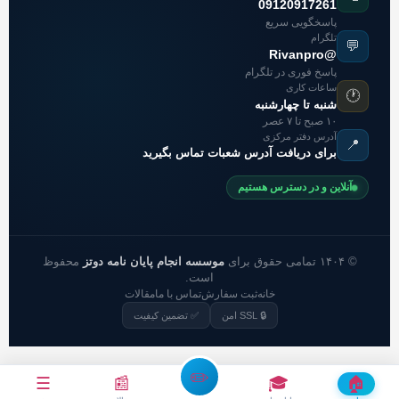
09120917261
پاسخگویی سریع
تلگرام
💬
@Rivanpro
پاسخ فوری در تلگرام
ساعات کاری
🕐
شنبه تا چهارشنبه
۱۰ صبح تا ۷ عصر
آدرس دفتر مرکزی
📍
برای دریافت آدرس شعبات تماس بگیرید
آنلاین و در دسترس هستیم
© ۱۴۰۴ تمامی حقوق برای
موسسه انجام پایان نامه دوتز
محفوظ
است.
خانه
ثبت سفارش
تماس با ما
مقالات
🔒 SSL امن
✅ تضمین کیفیت
✏️
☰
📰
🎓
🏠