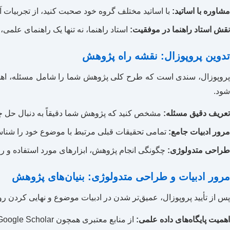
مشاوره با اساتید:
با اساتید مختلف گروه خود صحبت کنید، از تجربیات آن‌
نقش استاد راهنما در موفقیت:
استاد راهنما، نه تنها یک راهنمای علم
تدوین پروپوزال: نقشه راه پژوهش
پروپوزال، سندی است که طرح کلی پژوهش شما را شامل مسئله، اهداف،
شود.
تعریف دقیق مسئله:
مشخص کنید که پژوهش شما دقیقاً به دنبال حل
مرور ادبیات جامع:
تمامی تحقیقات قبلی مرتبط با موضوع خود را شناسا
طراحی متدولوژی:
چگونگی انجام پژوهش، ابزارهای مورد استفاده و روش‌
مرور ادبیات و طراحی متدولوژی: بنیان‌های پژوهش
پس از تأیید پروپوزال، عمیق‌تر شدن در ادبیات موضوع و نهایی کردن ر
اهمیت پایگاه‌های داده علمی:
از منابع معتبری همچون Scopus، Web of Science، Google Scholar و پایگاه‌های داخلی مانند SID و Magiran برای یافتن مقالات و کتب مرتبط استفاده کنید.