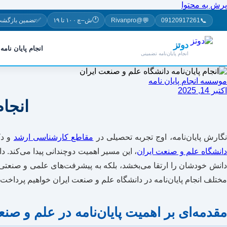
پرش به محتوا
🕐
✅
💬
📞
09120917261
@Rivanpro
ش–چ · ۱۰ تا ۱۹
تضمین بازگشت
دوتز
انجام پایان نامه
انجام پایان‌نامه تضمینی
موسسه انجام پایان نامه
اکتبر 14, 2025
انجام
گارش پایان‌نامه، اوج تجربه تحصیلی در
مقاطع کارشناسی ارشد
و دک
انشگاه علم و صنعت ایران
، این مسیر اهمیت دوچندانی پیدا می‌کند. د
دانش خودشان را ارتقا می‌بخشد، بلکه به پیشرفت‌های علمی و صنعتی کشو
مختلف انجام پایان‌نامه در دانشگاه علم و صنعت ایران خواهیم پرداخت ت
مقدمه‌ای بر اهمیت پایان‌نامه در علم و صن