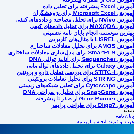
آموزش Excel پیشرفته برای تحلیل داده
آموزش Microsoft Excel برای پژوهشگران
آموزش NVivo برای تحلیل مصاحبه و داده‌های کیفی
آموزش MAXQDA برای تحلیل داده‌های کیفی
بهترین موسسه انجام پایان نامه تضمینی
آموزش LISREL با مثال‌های کاربردی
آموزش AMOS برای تحلیل معادلات ساختاری
آموزش SmartPLS برای مدل‌سازی معادلات ساختاری
آموزش Sequencher برای آنالیز توالی DNA
آموزش Galaxy برای تحلیل داده‌های توالی‌یابی
آموزش STITCH برای بررسی تعامل دارو و پروتئین
آموزش STRING برای تحلیل تعاملات پروتئینی
آموزش Cytoscape برای تحلیل شبکه‌های زیستی
آموزش SnapGene برای تحلیل و طراحی DNA
آموزش Gene Runner از صفر تا پیشرفته
آموزش Oligo7 برای طراحی پرایمر
دسته‌ها
پایان نامه
هزینه و قیمت انجام پایان نامه