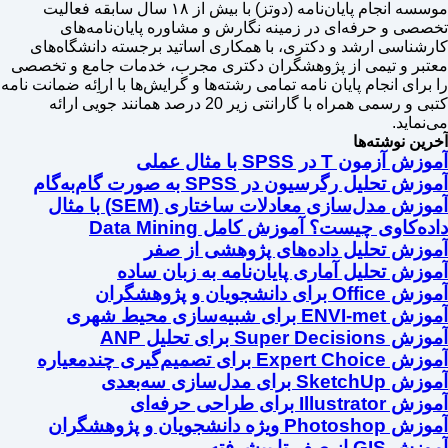
موسسه انجام پایان‌نامه (دوتز) با بیش از ۱۸ سال سابقه فعالیت
تخصصی و حرفه‌ای در زمینه نگارش و مشاوره پایان‌نامه‌های
کارشناسی ارشد و دکتری، با همکاری اساتید برجسته دانشگاه‌های
معتبر و تیمی از پژوهشگران دکتری مجرب، خدمات جامع و تخصصی
را برای انجام پایان نامه تمامی رشته‌ها و گرایش‌ها با اراِئه ضمانت نامه
کتبی و رسمی همراه با گارانتی زیر 20 درصد همانند جویی ارائه
می‌نماید.
آخرین نوشته‌ها
آموزش آزمون T در SPSS با مثال عملی
آموزش تحلیل رگرسیون در SPSS به صورت گام‌به‌گام
آموزش مدل‌سازی معادلات ساختاری (SEM) با مثال
داده‌کاوی چیست؟ آموزش کامل Data Mining
آموزش تحلیل داده‌های پژوهشی از صفر
آموزش تحلیل آماری پایان‌نامه به زبان ساده
آموزش Office برای دانشجویان و پژوهشگران
آموزش ENVI-met برای شبیه‌سازی محیط شهری
آموزش Super Decisions برای تحلیل ANP
آموزش Expert Choice برای تصمیم‌گیری چندمعیاره
آموزش SketchUp برای مدل‌سازی سه‌بعدی
آموزش Illustrator برای طراحی حرفه‌ای
آموزش Photoshop ویژه دانشجویان و پژوهشگران
آموزش GIS از صفر تا پیشرفته