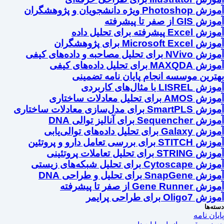
آموزش Photoshop ویژه دانشجویان و پژوهشگران
آموزش GIS از صفر تا پیشرفته
آموزش Excel پیشرفته برای تحلیل داده
آموزش Microsoft Excel برای پژوهشگران
آموزش NVivo برای تحلیل مصاحبه و داده‌های کیفی
آموزش MAXQDA برای تحلیل داده‌های کیفی
بهترین موسسه انجام پایان نامه تضمینی
آموزش LISREL با مثال‌های کاربردی
آموزش AMOS برای تحلیل معادلات ساختاری
آموزش SmartPLS برای مدل‌سازی معادلات ساختاری
آموزش Sequencher برای آنالیز توالی DNA
آموزش Galaxy برای تحلیل داده‌های توالی‌یابی
آموزش STITCH برای بررسی تعامل دارو و پروتئین
آموزش STRING برای تحلیل تعاملات پروتئینی
آموزش Cytoscape برای تحلیل شبکه‌های زیستی
آموزش SnapGene برای تحلیل و طراحی DNA
آموزش Gene Runner از صفر تا پیشرفته
آموزش Oligo7 برای طراحی پرایمر
دسته‌ها
پایان نامه