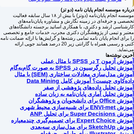
درباره موسسه انجام پایان نامه (دو تز)
موسسه انجام پایان‌نامه (دوتز) با بیش از ۱۸ سال سابقه فعالیت
تخصصی و حرفه‌ای در زمینه نگارش و مشاوره پایان‌نامه‌های
کارشناسی ارشد و دکتری، با همکاری اساتید برجسته دانشگاه‌های
معتبر و تیمی از پژوهشگران دکتری مجرب، خدمات جامع و تخصصی
را برای انجام پایان نامه تمامی رشته‌ها و گرایش‌ها با اراِئه ضمانت نامه
کتبی و رسمی همراه با گارانتی زیر 20 درصد همانند جویی ارائه
می‌نماید.
آخرین نوشته‌ها
آموزش آزمون T در SPSS با مثال عملی
آموزش تحلیل رگرسیون در SPSS به صورت گام‌به‌گام
آموزش مدل‌سازی معادلات ساختاری (SEM) با مثال
داده‌کاوی چیست؟ آموزش کامل Data Mining
آموزش تحلیل داده‌های پژوهشی از صفر
آموزش تحلیل آماری پایان‌نامه به زبان ساده
آموزش Office برای دانشجویان و پژوهشگران
آموزش ENVI-met برای شبیه‌سازی محیط شهری
آموزش Super Decisions برای تحلیل ANP
آموزش Expert Choice برای تصمیم‌گیری چندمعیاره
آموزش SketchUp برای مدل‌سازی سه‌بعدی
آموزش Illustrator برای طراحی حرفه‌ای