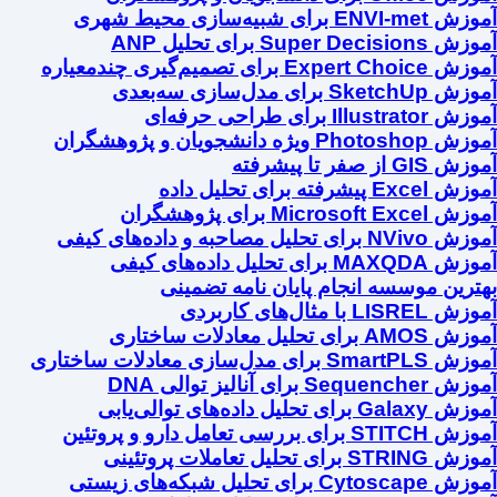
آموزش ENVI-met برای شبیه‌سازی محیط شهری
آموزش Super Decisions برای تحلیل ANP
آموزش Expert Choice برای تصمیم‌گیری چندمعیاره
آموزش SketchUp برای مدل‌سازی سه‌بعدی
آموزش Illustrator برای طراحی حرفه‌ای
آموزش Photoshop ویژه دانشجویان و پژوهشگران
آموزش GIS از صفر تا پیشرفته
آموزش Excel پیشرفته برای تحلیل داده
آموزش Microsoft Excel برای پژوهشگران
آموزش NVivo برای تحلیل مصاحبه و داده‌های کیفی
آموزش MAXQDA برای تحلیل داده‌های کیفی
بهترین موسسه انجام پایان نامه تضمینی
آموزش LISREL با مثال‌های کاربردی
آموزش AMOS برای تحلیل معادلات ساختاری
آموزش SmartPLS برای مدل‌سازی معادلات ساختاری
آموزش Sequencher برای آنالیز توالی DNA
آموزش Galaxy برای تحلیل داده‌های توالی‌یابی
آموزش STITCH برای بررسی تعامل دارو و پروتئین
آموزش STRING برای تحلیل تعاملات پروتئینی
آموزش Cytoscape برای تحلیل شبکه‌های زیستی