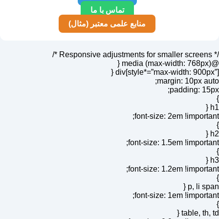
تماس با ما
منابع علمی معتبر (مثال)
/* Responsive adjustments for smaller screens */
@media (max-width: 768px) {
div[style*=”max-width: 900px”] {
margin: 10px auto;
padding: 15px;
}
h1 {
font-size: 2em !important;
}
h2 {
font-size: 1.5em !important;
}
h3 {
font-size: 1.2em !important;
}
p, li span {
font-size: 1em !important;
}
table, th, td {