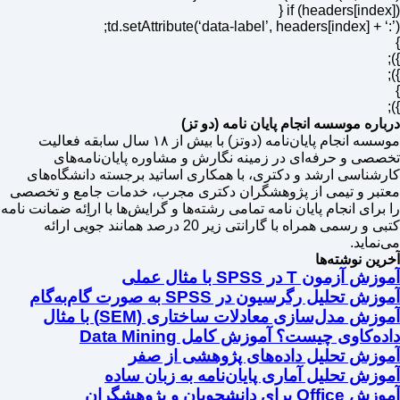
if (headers[index]) {
td.setAttribute(‘data-label’, headers[index] + ‘:’);
}
});
});
}
});
درباره موسسه انجام پایان نامه (دو تز)
موسسه انجام پایان‌نامه (دوتز) با بیش از ۱۸ سال سابقه فعالیت
تخصصی و حرفه‌ای در زمینه نگارش و مشاوره پایان‌نامه‌های
کارشناسی ارشد و دکتری، با همکاری اساتید برجسته دانشگاه‌های
معتبر و تیمی از پژوهشگران دکتری مجرب، خدمات جامع و تخصصی
را برای انجام پایان نامه تمامی رشته‌ها و گرایش‌ها با اراِئه ضمانت نامه
کتبی و رسمی همراه با گارانتی زیر 20 درصد همانند جویی ارائه
می‌نماید.
آخرین نوشته‌ها
آموزش آزمون T در SPSS با مثال عملی
آموزش تحلیل رگرسیون در SPSS به صورت گام‌به‌گام
آموزش مدل‌سازی معادلات ساختاری (SEM) با مثال
داده‌کاوی چیست؟ آموزش کامل Data Mining
آموزش تحلیل داده‌های پژوهشی از صفر
آموزش تحلیل آماری پایان‌نامه به زبان ساده
آموزش Office برای دانشجویان و پژوهشگران