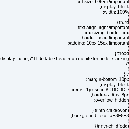
font-size: 0.9em !important;
display: block;
width: 100%;
}
th, td {
text-align: right !important;
box-sizing: border-box;
border: none !important;
padding: 10px 15px !important;
}
thead {
display: none; /* Hide table header on mobile for better stacking
*/
}
tr {
margin-bottom: 10px;
display: block;
border: 1px solid #DDDDDD;
border-radius: 8px;
overflow: hidden;
}
tr:nth-child(even) {
background-color: #F8F8F8;
}
tr:nth-child(odd) {