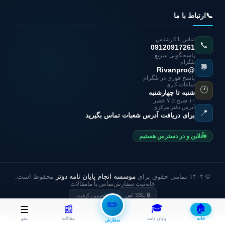
📞
ارتباط با ما
تماس با کارشناس
📞
09120917261
پاسخگویی سریع
تلگرام
💬
@Rivanpro
پاسخ فوری در تلگرام
ساعات کاری
🕐
شنبه تا چهارشنبه
۱۰ صبح تا ۷ عصر
آدرس دفتر مرکزی
📍
برای دریافت آدرس شعبات تماس بگیرید
آنلاین و در دسترس هستیم
© ۱۴۰۴ تمامی حقوق برای
موسسه انجام پایان نامه دوتز
محفوظ است.
خانه
ثبت سفارش
تماس با ما
مقالات
🔒 SSL امن
✅ تضمین کیفیت
✏️
🎓
🏠
📰
☰
خانه
پایان نامه
مقالات
منو
سفارش