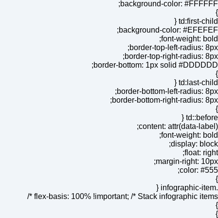
background-color: #FFFFFF;
}
td:first-child {
background-color: #EFEFEF;
font-weight: bold;
border-top-left-radius: 8px;
border-top-right-radius: 8px;
border-bottom: 1px solid #DDDDDD;
}
td:last-child {
border-bottom-left-radius: 8px;
border-bottom-right-radius: 8px;
}
td::before {
content: attr(data-label);
font-weight: bold;
display: block;
float: right;
margin-right: 10px;
color: #555;
}
.infographic-item {
flex-basis: 100% !important; /* Stack infographic items */
}
}