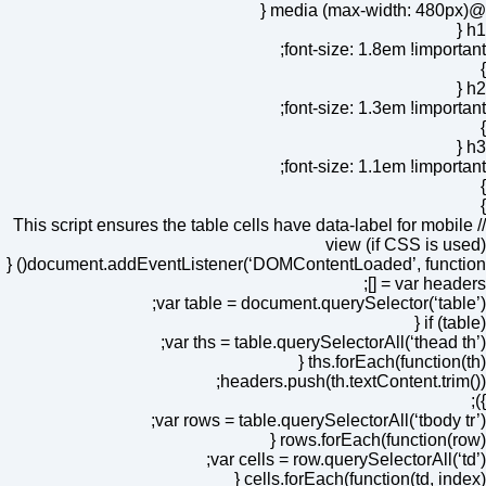
@media (max-width: 480px) {
h1 {
font-size: 1.8em !important;
}
h2 {
font-size: 1.3em !important;
}
h3 {
font-size: 1.1em !important;
}
}
// This script ensures the table cells have data-label for mobile
view (if CSS is used)
document.addEventListener(‘DOMContentLoaded’, function() {
var headers = [];
var table = document.querySelector(‘table’);
if (table) {
var ths = table.querySelectorAll(‘thead th’);
ths.forEach(function(th) {
headers.push(th.textContent.trim());
});
var rows = table.querySelectorAll(‘tbody tr’);
rows.forEach(function(row) {
var cells = row.querySelectorAll(‘td’);
cells.forEach(function(td, index) {