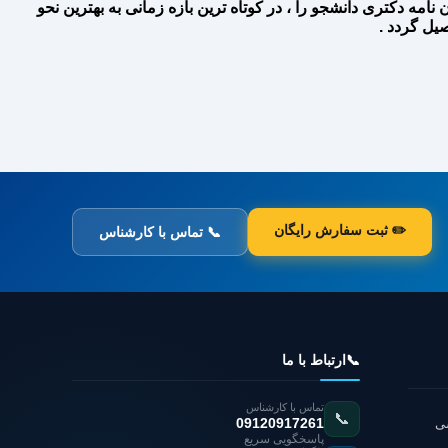
امه دکتری دانشجو را ، در کوتاه ترین بازه زمانی به بهترین نحو
صیل گردد .
✏️ ثبت سفارش رایگان
📞 تماس با کارشناس
📞
ارتباط با ما
تماس با کارشناس
📞
شی
09120917261
پاسخگویی سریع