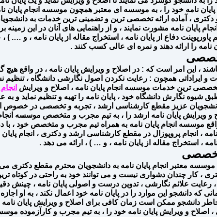
 را به دانشجو گوشزد می نمایند تا اصلاح و ویرایش نماید و یک پایان ن
ن نامه خود را ، به موسسه ای معتبر همچون موسسه انجام پایان نامه ب
د و دکتری ، آماده ارائه تخصصی ترین و تضمینی ترین خدمات به دانشج
ام پایان نامه مشورت نمایند ، و از راهنمایی های آنان در این زمینه برخ
یم پاورپوینت دفاع از پایان نامه ، استخراج مقاله از پایان نامه ، و …. 
ن نامه را ارائه دهند و نمره ای عالی کسب کنند .
تخصصی
شند ، این امر است که : در اصلاح و ویرایش پایان نامه ، در واقع هیچ 
لاحات و ایراداتی همچون : رعایت نکردن اصول نگارشی دانشگاه ، تنظیم
ز تخصصی ترین خدمات موسسه انجام پایان نامه ، اصلاح و ویرایش
انجام 
 شیوه نگارش دانشگاه خود ، پایان نامه را تهیه و تنظیم نماید و به ع
ه دانشجویان عزیز مقطع کارشناسی ارشد ، تجربه و تخصصی در خصوص ا
 و ویرایش پایان نامه ارشد را ، به تیم مجرب و متخصص موسسه انجام پای
 واقع موسسه انجام پایان نامه به همراه تیم مجرب و متخصص خود ، با
 نامه ، انجام پروپوزال در مقطع کارشناسی ارشد و دکتری ، انجام پا
مه ، استخراج مقاله از پایان نامه ، و … ) ، ارائه می دهد .
 تخصصی
وسسه معتبر انجام پایان نامه به دانشجویان محترم مقطع دکتری می ب
ری ، کار چندان دشواری نیست و می توانند خود به راحتی در کوتاه تری
امه ، رعایت علائم نگارشی ، تدوین درست و اصولی پایان نامه ، چینش
انی که دانشجو این موارد را در پایان نامه خود اعمال نکند ، به او اجازه
ین خاطر دانشجو ممکن است زمان کافی برای اصلاح و ویرایش پایان نامه
صلاح و ویرایش پایان نامه خود را ، به تیم مجرب و کارآزموده موسسه ا