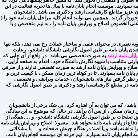
امه اصولی و منطقی را تحویل دهد . به همین خاطر پیشنهاد می گردد که
سپارند . موسسه انجام پایان نامه با سال ها تجربه فعالیت در این
ویان عزیز مقاطع کارشناسی ارشد و دکتری می باشد . دانشجویان
وردار گردند . همچنین می توانند انجام کلیه مراحل پایان نامه خود را (
) ، علی الخصوص اصلاح و ویرایش پایان نامه را ، به تیم متخصص و با
گونه تغییری در محتوای علمی و ساختار جملات رخ نمی دهد ، بلکه تنها
 نشدن پایان نامه بر طبق اصول نگارشی دانشگاه دانشجو ، رعایت
پایان نامه ارشد
به صورت تخصصی می باشد . در واقع از آن جایی که
بارتی متناسب با شیوه نگارش دانشگاه خود ، اقدام به صفحه آرایی ،
صلاح و ویرایش پایان نامه ارشد به صورت تخصصی ندارند و از طرفی
ان نامه بسپارند . تا در کوتاه ترین زمان ممکن ، با کیفیت ترین و
 در نظر گرفتن نیاز های دانشجویان ، خدمات ویرایشی و تخصصی
یان نامه در مقطع کارشناسی ارشد و دکتری بر طبق اصول نگارشی که
اشد ، که می توان به آن اشاره کرد . بی شک برخی از دانشجویان
ن زمان ممکن ، از پس آن برآیند . در حالی که موضوع به این سادگی
 دقیق صفحات بر طبق اصول نگارشی دانشگاه دانشجو ، و …. همگی از
 دفاع از پایان نامه داده نخواهد شد . معمولا اصلاح و ویرایش پایان نامه
 را نداشته باشد و یا اصلا در هنگام چینش صفحات و … با مشکلاتی
نجام پایان نامه بسپارند . تیم حرفه ای موسسه انجام پایان نامه ،