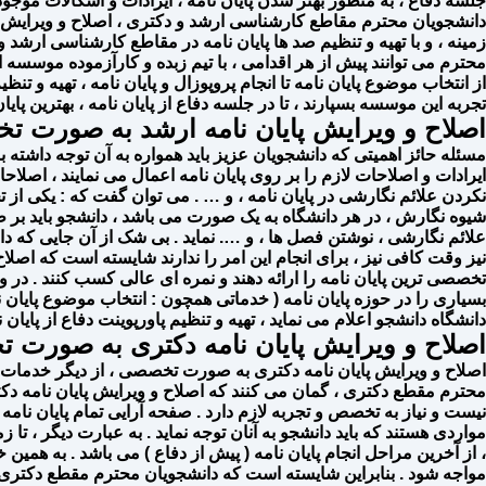
جلسه دفاع ، به منظور بهتر شدن پایان نامه ، ایرادات و اشکالات موجود
دانشجویان محترم مقاطع کارشناسی ارشد و دکتری ، اصلاح و ویرایش پایا
زمینه ، و با تهیه و تنظیم صد ها پایان نامه در مقاطع کارشناسی ارش
محترم می‌ توانند پیش از هر اقدامی ، با تیم زبده و کارآزموده موسسه انج
از انتخاب موضوع پایان نامه تا انجام پروپوزال و پایان نامه ، تهیه و تنظ
تجربه این موسسه بسپارند ، تا در جلسه دفاع از پایان نامه ، بهترین پایا
اصلاح و ویرایش پایان نامه ارشد به صورت 
مسئله حائز اهمیتی که دانشجویان عزیز باید همواره به آن توجه داشته با
ایرادات و اصلاحات لازم را بر روی پایان نامه اعمال می نمایند ، اص
نکردن علائم نگارشی در پایان نامه ، و … . می توان گفت که : یکی ا
شیوه نگارش ، در هر دانشگاه به یک صورت می باشد ، دانشجو باید بر طبق
علائم نگارشی ، نوشتن فصل ها ، و …. نماید . بی شک از آن جایی ک
نیز وقت کافی نیز ، برای انجام این امر را ندارند شایسته است که اصلاح
تخصصی ترین پایان نامه را ارائه دهند و نمره ای عالی کسب کنند . در
بسیاری را در حوزه پایان نامه ( خدماتی همچون : انتخاب موضوع پایان
دانشگاه دانشجو اعلام می نماید ، تهیه و تنظیم پاورپوینت دفاع از پایان نا
اصلاح و ویرایش پایان نامه دکتری به صورت
اصلاح و ویرایش پایان نامه دکتری به صورت تخصصی ، از دیگر خدمات م
محترم مقطع دکتری ، گمان می کنند که اصلاح و ویرایش پایان نامه دکت
نیست و نیاز به تخصص و تجربه لازم دارد . صفحه آرایی تمام پایان ن
مواردی هستند که باید دانشجو به آنان توجه نماید . به عبارت دیگر ، تا زم
، از آخرین مراحل انجام پایان نامه ( پیش از دفاع ) می باشد . به هم
مواجه شود . بنابراین شایسته است که دانشجویان محترم مقطع دکتری ، ا