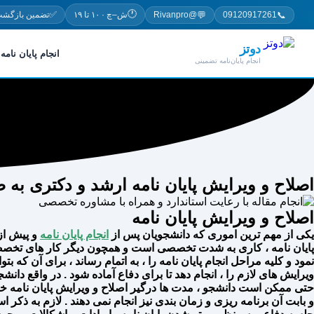
پرش
🕐
✅
💬
📞
09120917261
@Rivanpro
ش–چ · ۱۰ تا ۱۹
تضمین بازگشت
به
محتوا
دوتز
انجام پایان نامه
انجام پایان‌نامه تضمینی
اصلاح و ویرایش پایان نامه ارشد و دکتری 
اصلاح و ویرایش پایان نامه
یکی از مهم ترین اموری که دانشجویان پس از
انجام پایان نامه
و پیش از 
پایان نامه ، کاری به شدت تخصصی است و همچون دیگر کار های تخصصی 
نمود و کلیه مراحل انجام پایان نامه را ، به اتمام رساند ، برای آن که ب
ویرایش های لازم را ، انجام دهد تا برای دفاع آماده شود . در واقع دانش
حتی ممکن است دانشجو ، مدت ها درگیر اصلاح و ویرایش پایان نامه خود ب
و بابت آن برنامه ریزی و زمان بندی نیز انجام نمی دهند . لازم به ذکر 