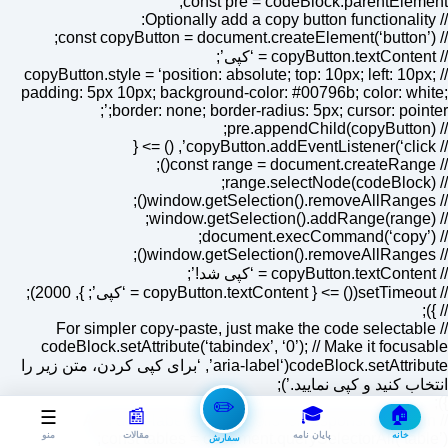
const pre = codeBlock.parentElement;
// Optionally add a copy button functionality:
// const copyButton = document.createElement(‘button’);
// copyButton.textContent = ‘کپی’;
// copyButton.style = ‘position: absolute; top: 10px; left: 10px;
padding: 5px 10px; background-color: #00796b; color: white;
border: none; border-radius: 5px; cursor: pointer;’;
// pre.appendChild(copyButton);
// copyButton.addEventListener(‘click’, () => {
// const range = document.createRange();
// range.selectNode(codeBlock);
// window.getSelection().removeAllRanges();
// window.getSelection().addRange(range);
// document.execCommand(‘copy’);
// window.getSelection().removeAllRanges();
// copyButton.textContent = ‘کپی شد!’;
// setTimeout(() => { copyButton.textContent = ‘کپی’; }, 2000);
// });
// For simpler copy-paste, just make the code selectable
codeBlock.setAttribute(‘tabindex’, ‘0’); // Make it focusable
codeBlock.setAttribute(‘aria-label’, ‘برای کپی کردن، متن زیر را
انتخاب کنید و کپی نمایید.’);
});
✏️
🎓
🏠
📰
☰
// Add data-label to table cells for responsive design
خانه
پایان نامه
مقالات
const tables = document.querySelectorAll(‘table’);
منو
سفارش