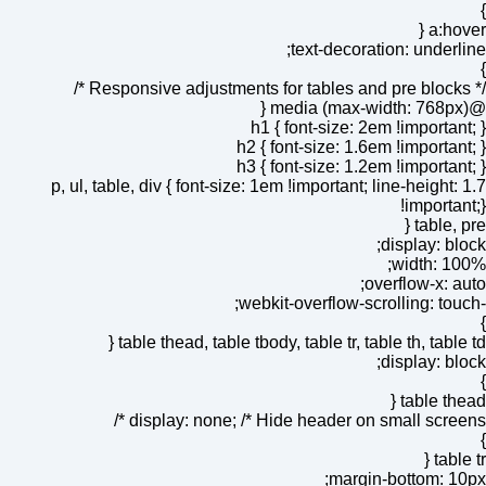
}
a:hover {
text-decoration: underline;
}
/* Responsive adjustments for tables and pre blocks */
@media (max-width: 768px) {
h1 { font-size: 2em !important; }
h2 { font-size: 1.6em !important; }
h3 { font-size: 1.2em !important; }
p, ul, table, div { font-size: 1em !important; line-height: 1.7
!important;}
table, pre {
display: block;
width: 100%;
overflow-x: auto;
-webkit-overflow-scrolling: touch;
}
table thead, table tbody, table tr, table th, table td {
display: block;
}
table thead {
display: none; /* Hide header on small screens */
}
table tr {
margin-bottom: 10px;