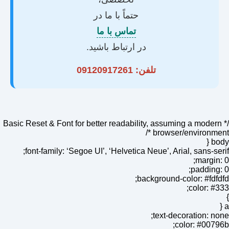
حتماً با ما در
تماس با ما
در ارتباط باشید.
تلفن:
09120917261
/* Basic Reset & Font for better readability, assuming a modern
browser/environment */
body {
font-family: ‘Segoe UI’, ‘Helvetica Neue’, Arial, sans-serif;
margin: 0;
padding: 0;
background-color: #fdfdfd;
color: #333;
}
a {
text-decoration: none;
color: #00796b;