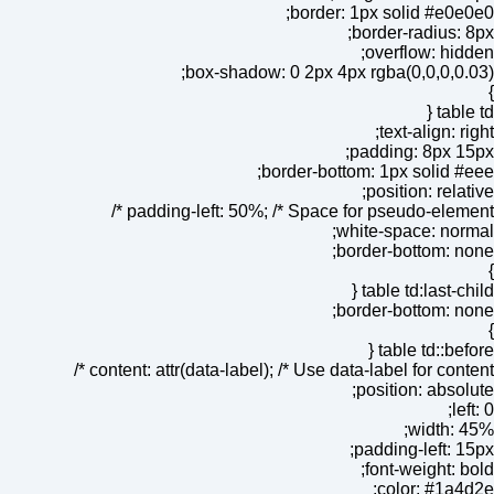
border: 1px solid #e0e0e0;
border-radius: 8px;
overflow: hidden;
box-shadow: 0 2px 4px rgba(0,0,0,0.03);
}
table td {
text-align: right;
padding: 8px 15px;
border-bottom: 1px solid #eee;
position: relative;
padding-left: 50%; /* Space for pseudo-element */
white-space: normal;
border-bottom: none;
}
table td:last-child {
border-bottom: none;
}
table td::before {
content: attr(data-label); /* Use data-label for content */
position: absolute;
left: 0;
width: 45%;
padding-left: 15px;
font-weight: bold;
color: #1a4d2e;