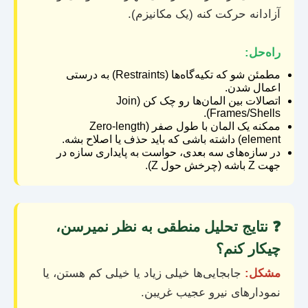
آزادانه حرکت کنه (یک مکانیزم).
راه‌حل:
مطمئن شو که تکیه‌گاه‌ها (Restraints) به درستی
اعمال شدن.
اتصالات بین المان‌ها رو چک کن (Join
Frames/Shells).
ممکنه یک المان با طول صفر (Zero-length
element) داشته باشی که باید حذف یا اصلاح بشه.
در سازه‌های سه بعدی، حواست به پایداری سازه در
جهت Z باشه (چرخش حول Z).
❓ نتایج تحلیل منطقی به نظر نمیرسن،
چیکار کنم؟
مشکل:
جابجایی‌ها خیلی زیاد یا خیلی کم هستن، یا
نمودارهای نیرو عجیب غریبن.