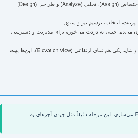
اینجا تمام دستورات اصلی مثل فایل (File)، ویرایش (Edit)، نما (View)، تعریف (Define)، ترسیم (Draw)، اختصاص (Assign)، تحلیل (Analyze) و طراحی (Design)
رینت، انتخاب، ترسیم تیر و ستون.
 می‌ده. خیلی به دردت می‌خوره برای مدیریت و دسترسی
معمولاً دو یا سه پنجره می‌بینی. یکی نمای سه بعدی (3D View)، یکی نمای پلان (Plan View) و شاید یکی هم نمای ارتفاعی (Elevation View). این‌ها بهت
خب، رسیدیم به بخش جذاب مدل‌سازی! اینجا جاییه که رویاهات رو به واقعیت مجازی تبدیل می‌کنی و ساختمونت رو توی ETABS می‌سازی. این مرحله دقیقاً مثل چیدن آجرهای یه