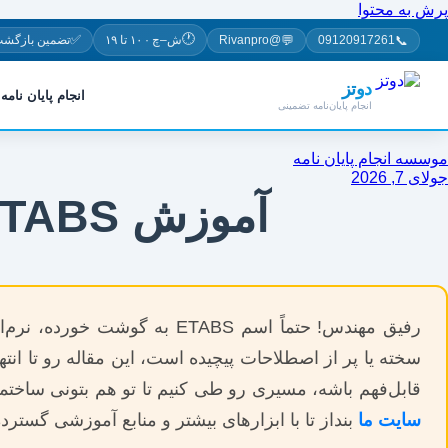
پرش به محتوا
🕐
✅
💬
📞
09120917261
@Rivanpro
ش–چ · ۱۰ تا ۱۹
تضمین بازگشت
دوتز
انجام پایان نامه
انجام پایان‌نامه تضمینی
موسسه انجام پایان نامه
جولای 7, 2026
آموزش ETABS برای طراحی ساختمان به زبان ساده
رفیق مهندس! حتماً اسم TABS
سخته یا پر از اصطلاحات پیچیده است، این مقاله رو تا انتها
قابل‌فهم باشه، مسیری رو طی کنیم تا تو هم بتونی ساختما
سایت ما
بنداز تا با ابزارهای بیشتر و منابع آموزشی گستر