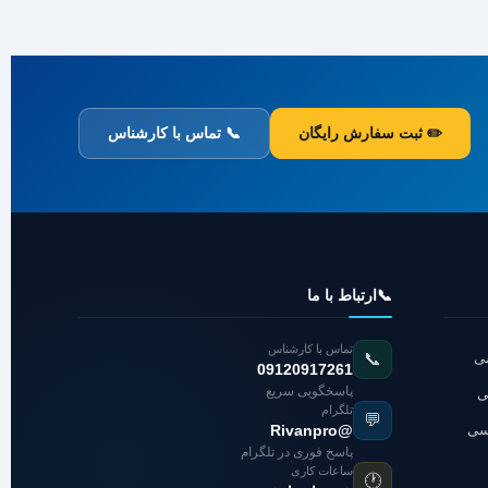
✏️ ثبت سفارش رایگان
📞 تماس با کارشناس
📞
ارتباط با ما
تماس با کارشناس
شی
📞
09120917261
پاسخگویی سریع
ی
تلگرام
💬
اسی
@Rivanpro
پاسخ فوری در تلگرام
ساعات کاری
🕐