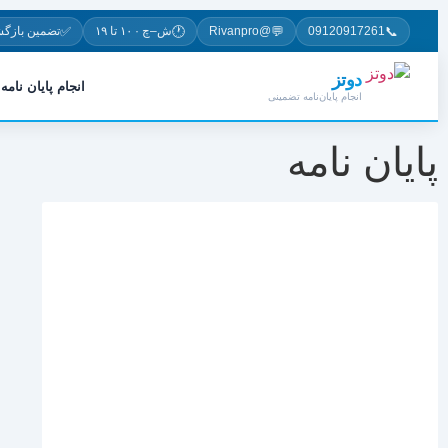
✅
🕐
💬
📞
09120917261
@Rivanpro
ش–چ · ۱۰ تا ۱۹
تضمین بازگ
دوتز
انجام پایان نامه
انجام پایان‌نامه تضمینی
پایان نامه