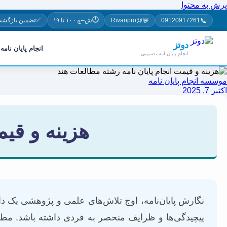
پرش به محتوا
🕐
✅
💬
📞
09120917261
@Rivanpro
ش–چ · ۱۰ تا ۱۹
تضمین بازگشت
دوتز
انجام پایان نامه
انجام پایان‌نامه تضمینی
موسسه انجام پایان نامه
اکتبر 7, 2025
هزینه و قیم
نگارش پایان‌نامه، اوج تلاش‌های علمی و پژوهشی یک د
پیچیدگی‌ها و ظرایف منحصر به فردی داشته باشد. مطالع