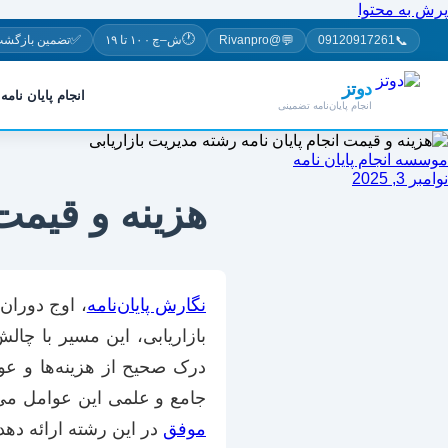
پرش به محتوا
🕐
✅
💬
📞
09120917261
@Rivanpro
ش–چ · ۱۰ تا ۱۹
تضمین بازگشت
دوتز
انجام پایان نامه
انجام پایان‌نامه تضمینی
موسسه انجام پایان نامه
نوامبر 3, 2025
هزینه و قیمت 
نگارش پایان‌نامه
، اوج دوران
بازاریابی، این مسیر با چا
درک صحیح از هزینه‌ها و عو
جامع و علمی این عوامل می‌پر
موفق
در این رشته ارائه دهد