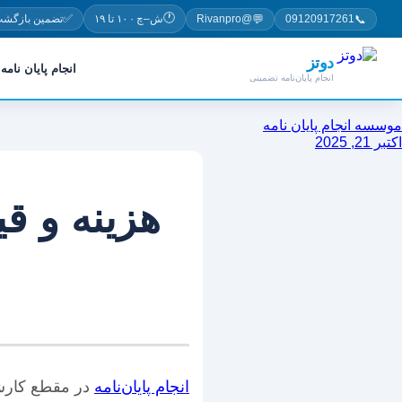
پرش
🕐
✅
💬
📞
09120917261
@Rivanpro
ش–چ · ۱۰ تا ۱۹
تضمین بازگشت
به
محتوا
دوتز
انجام پایان نامه
انجام پایان‌نامه تضمینی
موسسه انجام پایان نامه
اکتبر 21, 2025
هزینه و قی
انجام پایان‌نامه
در مقطع کارشنا