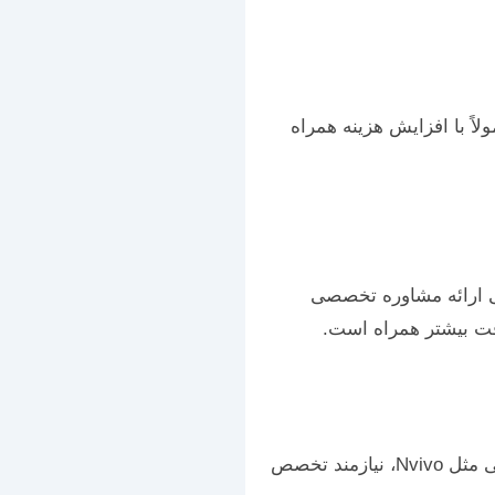
لاً با افزایش هزینه همراه
ایی ارائه مشاوره تخصصی
دقت بیشتر همراه است.
استفاده از نرم‌افزارهای پیچیده آماری مانند SPSS، AMOS، SmartPLS، یا نرم‌افزارهای کیفی مثل Nvivo، نیازمند تخصص