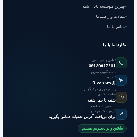
بهترین موسسه پایان نامه
مقالات و راهنماها
تماس با ما
📞
ارتباط با ما
تماس با کارشناس
📞
09120917261
پاسخگویی سریع
تلگرام
💬
@Rivanpro
پاسخ فوری در تلگرام
ساعات کاری
🕐
شنبه تا چهارشنبه
۱۰ صبح تا ۷ عصر
آدرس دفتر مرکزی
📍
برای دریافت آدرس شعبات تماس بگیرید
آنلاین و در دسترس هستیم