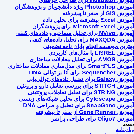
آموزش Illustrator برای طراحی حرفه‌ای
آموزش Photoshop ویژه دانشجویان و پژوهشگران
آموزش GIS از صفر تا پیشرفته
آموزش Excel پیشرفته برای تحلیل داده
آموزش Microsoft Excel برای پژوهشگران
آموزش NVivo برای تحلیل مصاحبه و داده‌های کیفی
آموزش MAXQDA برای تحلیل داده‌های کیفی
بهترین موسسه انجام پایان نامه تضمینی
آموزش LISREL با مثال‌های کاربردی
آموزش AMOS برای تحلیل معادلات ساختاری
آموزش SmartPLS برای مدل‌سازی معادلات ساختاری
آموزش Sequencher برای آنالیز توالی DNA
آموزش Galaxy برای تحلیل داده‌های توالی‌یابی
آموزش STITCH برای بررسی تعامل دارو و پروتئین
آموزش STRING برای تحلیل تعاملات پروتئینی
آموزش Cytoscape برای تحلیل شبکه‌های زیستی
آموزش SnapGene برای تحلیل و طراحی DNA
آموزش Gene Runner از صفر تا پیشرفته
آموزش Oligo7 برای طراحی پرایمر
دسته‌ها
پایان نامه