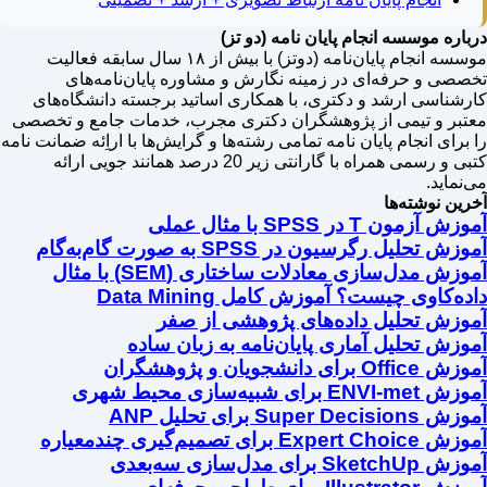
درباره موسسه انجام پایان نامه (دو تز)
موسسه انجام پایان‌نامه (دوتز) با بیش از ۱۸ سال سابقه فعالیت
تخصصی و حرفه‌ای در زمینه نگارش و مشاوره پایان‌نامه‌های
کارشناسی ارشد و دکتری، با همکاری اساتید برجسته دانشگاه‌های
معتبر و تیمی از پژوهشگران دکتری مجرب، خدمات جامع و تخصصی
را برای انجام پایان نامه تمامی رشته‌ها و گرایش‌ها با اراِئه ضمانت نامه
کتبی و رسمی همراه با گارانتی زیر 20 درصد همانند جویی ارائه
می‌نماید.
آخرین نوشته‌ها
آموزش آزمون T در SPSS با مثال عملی
آموزش تحلیل رگرسیون در SPSS به صورت گام‌به‌گام
آموزش مدل‌سازی معادلات ساختاری (SEM) با مثال
داده‌کاوی چیست؟ آموزش کامل Data Mining
آموزش تحلیل داده‌های پژوهشی از صفر
آموزش تحلیل آماری پایان‌نامه به زبان ساده
آموزش Office برای دانشجویان و پژوهشگران
آموزش ENVI-met برای شبیه‌سازی محیط شهری
آموزش Super Decisions برای تحلیل ANP
آموزش Expert Choice برای تصمیم‌گیری چندمعیاره
آموزش SketchUp برای مدل‌سازی سه‌بعدی