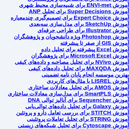
آموزش ENVI-met برای شبیه‌سازی محیط شهری
آموزش Super Decisions برای تحلیل ANP
آموزش Expert Choice برای تصمیم‌گیری چندمعیاره
آموزش SketchUp برای مدل‌سازی سه‌بعدی
آموزش Illustrator برای طراحی حرفه‌ای
آموزش Photoshop ویژه دانشجویان و پژوهشگران
آموزش GIS از صفر تا پیشرفته
آموزش Excel پیشرفته برای تحلیل داده
آموزش Microsoft Excel برای پژوهشگران
آموزش NVivo برای تحلیل مصاحبه و داده‌های کیفی
آموزش MAXQDA برای تحلیل داده‌های کیفی
بهترین موسسه انجام پایان نامه تضمینی
آموزش LISREL با مثال‌های کاربردی
آموزش AMOS برای تحلیل معادلات ساختاری
آموزش SmartPLS برای مدل‌سازی معادلات ساختاری
آموزش Sequencher برای آنالیز توالی DNA
آموزش Galaxy برای تحلیل داده‌های توالی‌یابی
آموزش STITCH برای بررسی تعامل دارو و پروتئین
آموزش STRING برای تحلیل تعاملات پروتئینی
آموزش Cytoscape برای تحلیل شبکه‌های زیستی