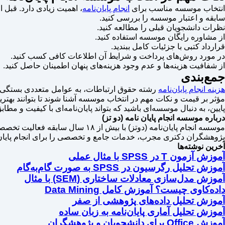
انتخاب موسسه مناسب برای
انجام پایان‌نامه
، اهمیت زیادی دارد. قبل ا
سابقه و اعتبار موسسه را بررسی کنید.
نظرات دانشجویان قبلی را مطالعه کنید.
از مشاوره رایگان موسسه استفاده کنید.
قرارداد کتبی با جزئیات کامل ببندید.
در مورد روش‌های پرداخت و شرایط آن اطلاعات کافی کسب کنید.
از شفافیت هزینه‌ها و عدم وجود هزینه‌های پنهان اطمینان حاصل کنید.
جمع‌بندی
هزینه انجام پایان‌نامه
رشته حقوق ارتباطات، به عوامل متعددی بستگی دار
مؤثر بر قیمت و نکات مهم در انتخاب موسسه آشنا شوند تا بتوانند بهتری
پایین، به دنبال موسسه‌ای باشید که بتواند پایان‌نامه‌ای با کیفیت و مطاب
درباره موسسه انجام پایان نامه (دو تز)
موسسه انجام پایان‌نامه (دوتز) ب
پژوهشگران دکتری مجرب، خدمات جامع و تخصصی را برای انجام پایان نامه تمامی رشته‌ها 
آخرین نوشته‌ها
آموزش آزمون T در SPSS با مثال عملی
آموزش تحلیل رگرسیون در SPSS به صورت گام‌به‌گام
آموزش مدل‌سازی معادلات ساختاری (SEM) با مثال
داده‌کاوی چیست؟ آموزش کامل Data Mining
آموزش تحلیل داده‌های پژوهشی از صفر
آموزش تحلیل آماری پایان‌نامه به زبان ساده
آموزش Office برای دانشجویان و پژوهشگران