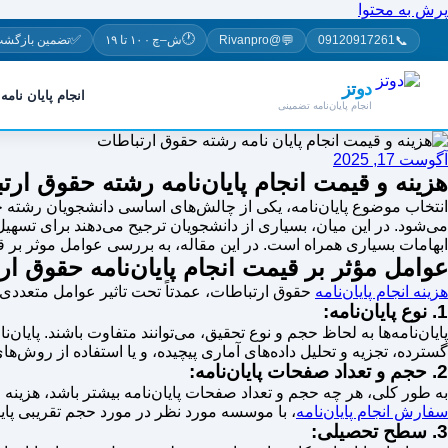
پرش به محتوا
🕐
✅
💬
📞
09120917261
@Rivanpro
ش–چ · ۱۰ تا ۱۹
تضمین بازگشت
دوتز
انجام پایان نامه
انجام پایان‌نامه تضمینی
آگوست 17, 2025
هزینه و قیمت انجام پایان‌نامه رشته حقوق ارت
انتخاب موضوع پایان‌نامه، یکی از چالش‌های اساسی دانشجویان رشته ح
می‌شود. در این میان، بسیاری از دانشجویان ترجیح می‌دهند برای تسهیل
ابهامات بسیاری همراه است. در این مقاله، به بررسی عوامل موثر بر ق
عوامل مؤثر بر قیمت انجام پایان‌نامه حقوق ار
هزینه انجام پایان‌نامه
حقوق ارتباطات، عمدتاً تحت تاثیر عوامل متعددی 
1. نوع پایان‌نامه:
پایان‌نامه‌ها به لحاظ حجم و نوع تحقیق، می‌توانند متفاوت باشند. پایان‌ن
گسترده، تجزیه و تحلیل داده‌های آماری پیچیده، و یا استفاده از روش‌ها
2. حجم و تعداد صفحات پایان‌نامه:
به طور کلی، هر چه حجم و تعداد صفحات پایان‌نامه بیشتر باشد، هزینه ا
سفارش انجام پایان‌نامه
، با موسسه مورد نظر در مورد حجم تقریبی پای
3. سطح تحصیلی: