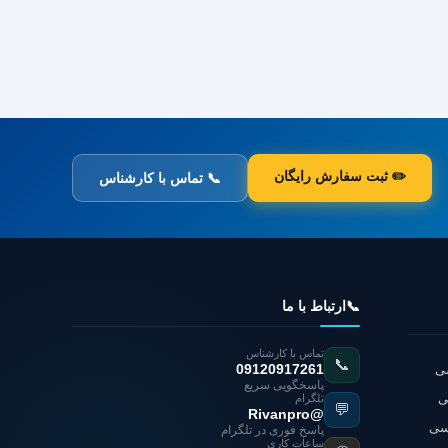
✏️ ثبت سفارش رایگان
📞 تماس با کارشناس
📞
ارتباط با ما
تماس با کارشناس
📞
شی
09120917261
پاسخگویی سریع
ی
تلگرام
💬
@Rivanpro
اسی
پاسخ فوری در تلگرام
ساعات کاری