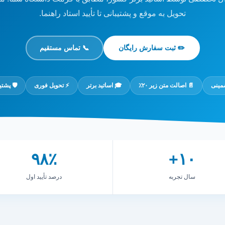
تحویل به موقع و پشتیبانی تا تأیید استاد راهنما.
✏️ ثبت سفارش رایگان
📞 تماس مستقیم
ضمینی
📄 اصالت متن زیر ۲۰٪
🎓 اساتید برتر
⚡ تحویل فوری
🛡️ پشت
۹۸٪
۱۰+
سال تجربه
درصد تأیید اول