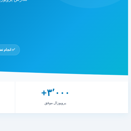
✅ انجام ت
۳٬۰۰۰+
پروپوزال موفق