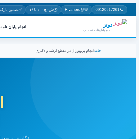
✅
🕐
💬
📞
09120917261
@Rivanpro
ش–چ · ۱۰ تا ۱۹
تضمین بازگ
دوتز
انجام پایان نامه
انجام پایان‌نامه تضمینی
خانه
›
انجام پروپوزال در مقطع ارشد و دکتری
ا
نگارش پروپوزا