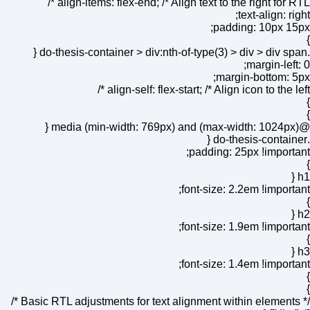
align-items: flex-end; /* Align text to the right for RTL */
text-align: right;
padding: 10px 15px;
}
.do-thesis-container > div:nth-of-type(3) > div > div span {
margin-left: 0;
margin-bottom: 5px;
align-self: flex-start; /* Align icon to the left */
}
}
@media (min-width: 769px) and (max-width: 1024px) {
.do-thesis-container {
padding: 25px !important;
}
h1 {
font-size: 2.2em !important;
}
h2 {
font-size: 1.9em !important;
}
h3 {
font-size: 1.4em !important;
}
}
/* Basic RTL adjustments for text alignment within elements */