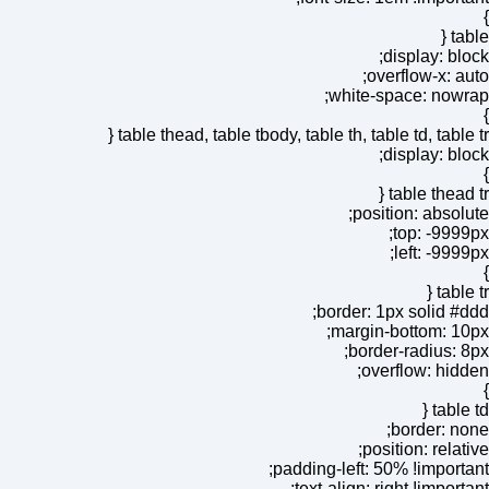
}
table {
display: block;
overflow-x: auto;
white-space: nowrap;
}
table thead, table tbody, table th, table td, table tr {
display: block;
}
table thead tr {
position: absolute;
top: -9999px;
left: -9999px;
}
table tr {
border: 1px solid #ddd;
margin-bottom: 10px;
border-radius: 8px;
overflow: hidden;
}
table td {
border: none;
position: relative;
padding-left: 50% !important;
text-align: right !important;