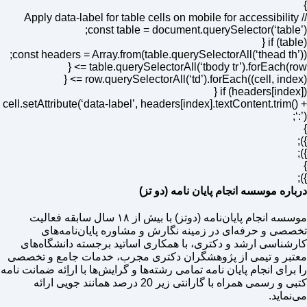
}
// Apply data-label for table cells on mobile for accessibility
const table = document.querySelector(‘table’);
if (table) {
const headers = Array.from(table.querySelectorAll(‘thead th’));
table.querySelectorAll(‘tbody tr’).forEach(row => {
row.querySelectorAll(‘td’).forEach((cell, index) => {
if (headers[index]) {
cell.setAttribute(‘data-label’, headers[index].textContent.trim() +
‘:’);
}
});
});
}
});
درباره موسسه انجام پایان نامه (دو تز)
موسسه انجام پایان‌نامه (دوتز) با بیش از ۱۸ سال سابقه فعالیت
تخصصی و حرفه‌ای در زمینه نگارش و مشاوره پایان‌نامه‌های
کارشناسی ارشد و دکتری، با همکاری اساتید برجسته دانشگاه‌های
معتبر و تیمی از پژوهشگران دکتری مجرب، خدمات جامع و تخصصی
را برای انجام پایان نامه تمامی رشته‌ها و گرایش‌ها با اراِئه ضمانت نامه
کتبی و رسمی همراه با گارانتی زیر 20 درصد همانند جویی ارائه
می‌نماید.