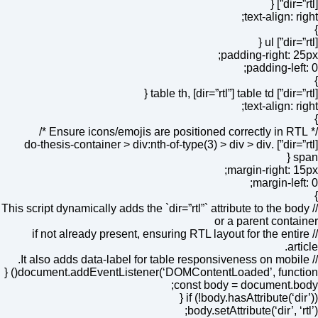
[dir=”rtl”] {
text-align: right;
}
[dir=”rtl”] ul {
padding-right: 25px;
padding-left: 0;
}
[dir=”rtl”] table th, [dir=”rtl”] table td {
text-align: right;
}
/* Ensure icons/emojis are positioned correctly in RTL */
[dir=”rtl”] .do-thesis-container > div:nth-of-type(3) > div > div
span {
margin-right: 15px;
margin-left: 0;
}
// This script dynamically adds the `dir=”rtl”` attribute to the body
or a parent container
// if not already present, ensuring RTL layout for the entire
article.
// It also adds data-label for table responsiveness on mobile.
document.addEventListener(‘DOMContentLoaded’, function() {
const body = document.body;
if (!body.hasAttribute(‘dir’)) {
body.setAttribute(‘dir’, ‘rtl’);