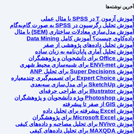
آخرین نوشته‌ها
آموزش آزمون T در SPSS با مثال عملی
آموزش تحلیل رگرسیون در SPSS به صورت گام‌به‌گام
آموزش مدل‌سازی معادلات ساختاری (SEM) با مثال
داده‌کاوی چیست؟ آموزش کامل Data Mining
آموزش تحلیل داده‌های پژوهشی از صفر
آموزش تحلیل آماری پایان‌نامه به زبان ساده
آموزش Office برای دانشجویان و پژوهشگران
آموزش ENVI-met برای شبیه‌سازی محیط شهری
آموزش Super Decisions برای تحلیل ANP
آموزش Expert Choice برای تصمیم‌گیری چندمعیاره
آموزش SketchUp برای مدل‌سازی سه‌بعدی
آموزش Illustrator برای طراحی حرفه‌ای
آموزش Photoshop ویژه دانشجویان و پژوهشگران
آموزش GIS از صفر تا پیشرفته
آموزش Excel پیشرفته برای تحلیل داده
آموزش Microsoft Excel برای پژوهشگران
آموزش NVivo برای تحلیل مصاحبه و داده‌های کیفی
آموزش MAXQDA برای تحلیل داده‌های کیفی