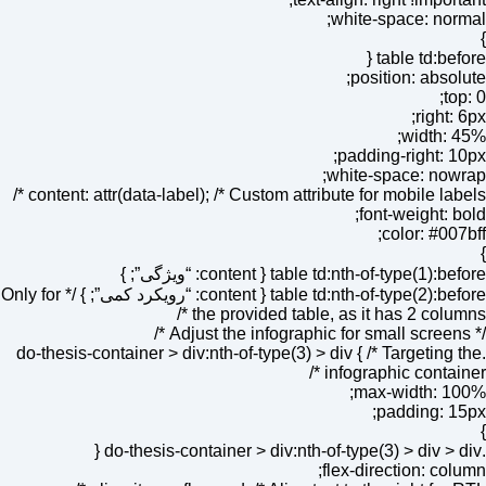
white-space: normal;
}
table td:before {
position: absolute;
top: 0;
right: 6px;
width: 45%;
padding-right: 10px;
white-space: nowrap;
content: attr(data-label); /* Custom attribute for mobile labels */
font-weight: bold;
color: #007bff;
}
table td:nth-of-type(1):before { content: “ویژگی”; }
table td:nth-of-type(2):before { content: “رویکرد کمی”; } /* Only for
the provided table, as it has 2 columns */
/* Adjust the infographic for small screens */
.do-thesis-container > div:nth-of-type(3) > div { /* Targeting the
infographic container */
max-width: 100%;
padding: 15px;
}
.do-thesis-container > div:nth-of-type(3) > div > div {
flex-direction: column;