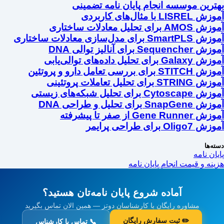
بهترین موسسه انجام پایان نامه تضمینی
آموزش LISREL با مثال‌های کاربردی
آموزش AMOS برای تحلیل معادلات ساختاری
آموزش SmartPLS برای مدل‌سازی معادلات ساختاری
آموزش Sequencher برای آنالیز توالی DNA
آموزش Galaxy برای تحلیل داده‌های توالی‌یابی
آموزش STITCH برای بررسی تعامل دارو و پروتئین
آموزش STRING برای تحلیل تعاملات پروتئینی
آموزش Cytoscape برای تحلیل شبکه‌های زیستی
آموزش SnapGene برای تحلیل و طراحی DNA
آموزش Gene Runner از صفر تا پیشرفته
آموزش Oligo7 برای طراحی پرایمر
دسته‌ها
پایان نامه
هزینه و قیمت انجام پایان نامه
آماده شروع پایان نامه‌تان هستید؟
مشاوره رایگان با کارشناسان دوتز — همین الان تماس بگیرید
✏️ ثبت سفارش رایگان
📞 تماس با کارشناس