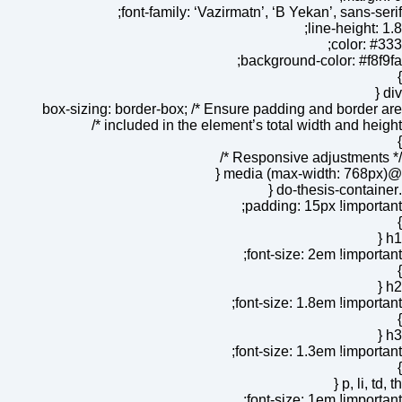
font-family: ‘Vazirmatn’, ‘B Yekan’, sans-serif;
line-height: 1.8;
color: #333;
background-color: #f8f9fa;
}
div {
box-sizing: border-box; /* Ensure padding and border are
included in the element’s total width and height */
}
/* Responsive adjustments */
@media (max-width: 768px) {
.do-thesis-container {
padding: 15px !important;
}
h1 {
font-size: 2em !important;
}
h2 {
font-size: 1.8em !important;
}
h3 {
font-size: 1.3em !important;
}
p, li, td, th {
font-size: 1em !important;